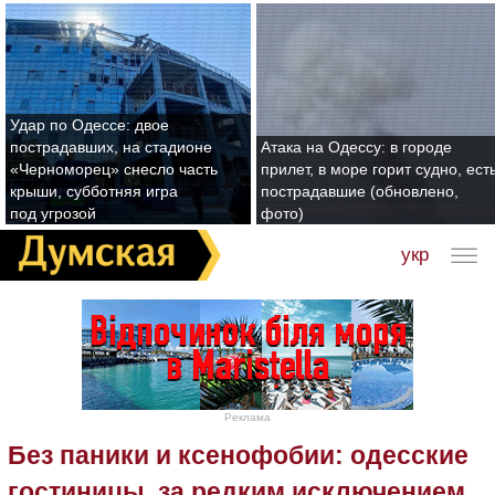
Удар по Одессе: двое
пострадавших, на стадионе
Атака на Одессу: в городе
«Черноморец» снесло часть
прилет, в море горит судно, ест
крыши, субботняя игра
пострадавшие (обновлено,
под угрозой
фото)
укр
Реклама
Без паники и ксенофобии: одесские
гостиницы, за редким исключением,