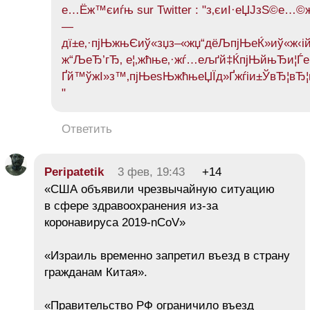
е…Ёж™єиѓњ sur Twitter : "з‚єиІ·еЏЈзЅ©е…©
—
дї±е‚·пјЊжњЄиў«зџз–«жџ“дёЉпјЊеЌ»иў«ж‹ій
ж“ЉеЂ’гЂ‚ е¦‚жћње‚·жѓ…ељґй‡ЌпјЊйњЂи¦Ѓ
Ґй™ўжІ»з™‚пјЊеѕЊжћњеЏЇд»Ґжѓіи±ЎвЂ¦вЂ¦
"
Ответить
Peripatetik
3 фев, 19:43
+14
«США объявили чрезвычайную ситуацию
в сфере здравоохранения из-за
коронавируса 2019-nCoV»
«Израиль временно запретил въезд в страну
гражданам Китая».
«Правительство РФ ограничило въезд