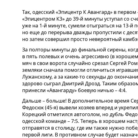
Так, одесский «Эпицентр К Авангард» в первом
«Эпицентром К3» до 39-й минуты уступал со сч
уже на 1-й минуте, сумели отыграться на 13-й
но еще до перерыва дважды пропустили с деся
но затем совершил просто невероятный камбэ
За полторы минуты до финальной сирены, когд
в пять полевых и очень агрессивно (в хороше
мяч в свои ворота случайно срезал Сергей Ро
земляки сначала помогли отличиться игравше
Лужанскому, а за какие-то секунды до окончан
здорово сыграл Дмитрий Дрозд. Таким образом,
принесли «Авангарду» боевую ничью – 4:4.
Дальше – больше! В дополнительное время Сер
Федосюк (45-я) вывели хозяев вперед и укрепи
Корецкий отметился автоголом, но дубль Фед
одесской команде – 7:5. Теперь в хорошем на
отправятся в столицу, где им также нужно по
первой лиги. В противном случае будет назнач