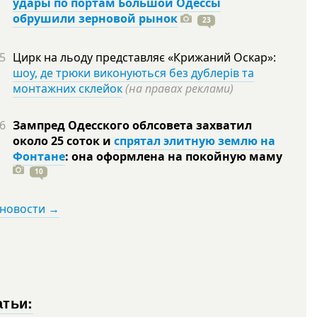
удары по портам Большой Одессы
обрушили зерновой рынок
23
5
Цирк на льоду представляє «Крижаний Оскар»:
шоу, де трюки виконуються без дублерів та
монтажних склейок
(на правах реклами)
6
Зампред Одесского облсовета захватил
около 25 соток и
спрятал элитную землю на
Фонтане
: она оформлена на покойную
маму
10
 новости →
атьи: