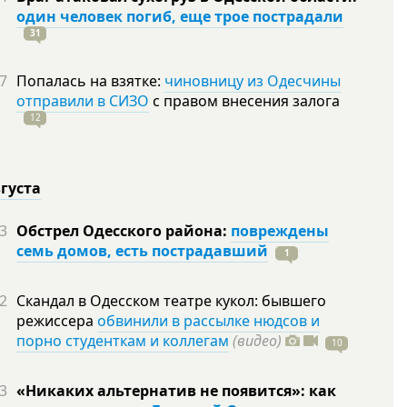
один человек погиб, еще трое пострадали
31
7
Попалась на взятке:
чиновницу из Одесчины
отправили в СИЗО
с правом внесения залога
12
вгуста
3
Обстрел Одесского района:
повреждены
семь домов, есть пострадавший
1
2
Скандал в Одесском театре кукол: бывшего
режиссера
обвинили в рассылке нюдсов и
порно студенткам и коллегам
(видео)
10
3
«Никаких альтернатив не появится»: как