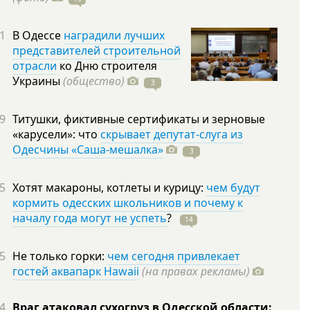
1
В Одессе
наградили лучших
представителей строительной
отрасли
ко Дню строителя
Украины
(общество)
3
9
Титушки, фиктивные сертификаты и зерновые
«карусели»: что
скрывает депутат-слуга из
Одесчины «Саша-мешалка»
3
5
Хотят макароны, котлеты и курицу:
чем будут
кормить одесских школьников и почему к
началу года могут не успеть
?
14
5
Не только горки:
чем сегодня привлекает
гостей аквапарк Hawaii
(на правах рекламы)
4
Враг атаковал сухогруз в Одесской области: