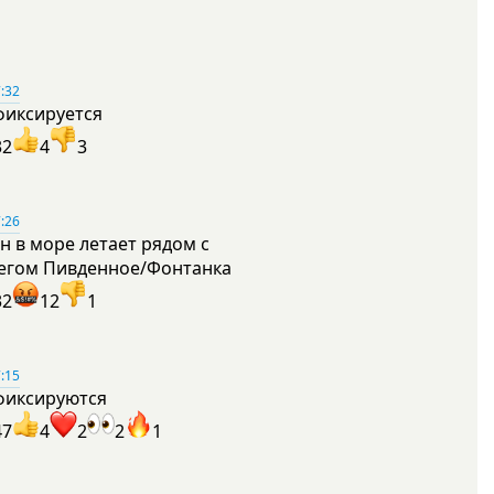
:32
фиксируется
32
4
3
:26
н в море летает рядом с
егом Пивденное/Фонтанка
32
12
1
:15
фиксируются
47
4
2
2
1