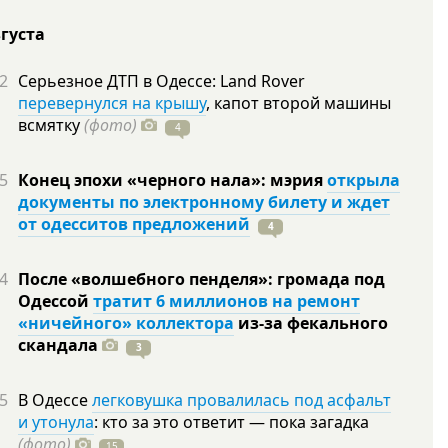
вгуста
2
Серьезное ДТП в Одессе: Land Rover
перевернулся на крышу
, капот второй машины
всмятку
(фото)
4
5
Конец эпохи «черного нала»: мэрия
открыла
документы по электронному билету и ждет
от одесситов предложений
4
4
После «волшебного пенделя»: громада под
Одессой
тратит 6 миллионов на ремонт
«ничейного» коллектора
из-за фекального
скандала
3
5
В Одессе
легковушка провалилась под асфальт
и утонула
: кто за это ответит — пока загадка
(фото)
15