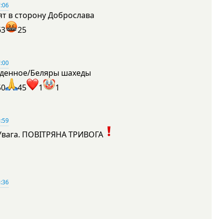
:06
ят в сторону Доброслава
63
25
:00
денное/Беляры шахеды
50
45
1
1
:59
Увага. ПОВІТРЯНА ТРИВОГА
1
:36