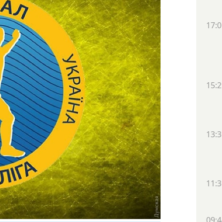
17:0
15:2
13:3
11:3
09:4