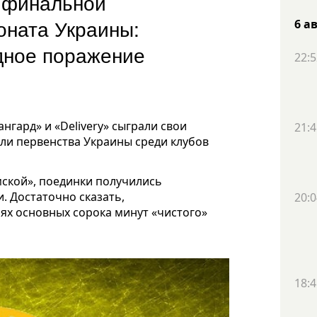
 финальной
оната Украины:
6 а
дное поражение
22:5
гард» и «Delivery» сыграли свои
21:4
ли первенства Украины среди клубов
ской», поединки получились
 Достаточно сказать,
20:0
аях основных сорока минут «чистого»
18:4