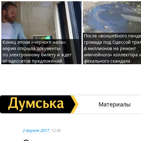
После «волшебного пенде
Конец эпохи «черного нала»:
громада под Одессой тра
мэрия открыла документы
6 миллионов на ремонт
по электронному билету и ждет
«ничейного» коллектора и
от одесситов предложений
фекального скандала
Материалы
2 апреля 2017
, 12:36