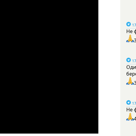
17
Не 
17
Оди
бер
17
Не 