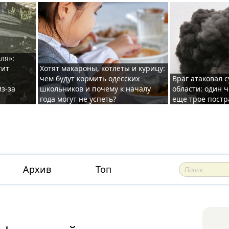
ля»:
тит
Хотят макароны, котлеты и курицу:
чем будут кормить одесских
Враг атаковал с
з-за
школьников и почему к началу
области: один ч
года могут не успеть?
еще трое постр
Архив
Топ