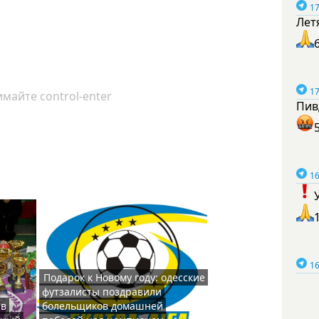
17
Лет
17
майте control-enter
Пив
16
16
Подарок к Новому году: одесские
футзалисты поздравили
 в
болельщиков домашней