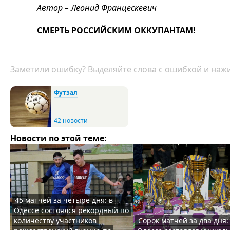
Автор – Леонид Францескевич
СМЕРТЬ РОССИЙСКИМ ОККУПАНТАМ!
Заметили ошибку? Выделяйте слова с ошибкой и нажи
Футзал
42 новости
Новости по этой теме:
45 матчей за четыре дня: в
Одессе состоялся рекордный по
количеству участников
Сорок матчей за два дня: