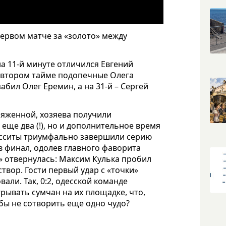
ервом матче за «золото» между
на 11-й минуте отличился Евгений
во втором тайме подопечные Олега
абил Олег Еремин, а на 31-й – Сергей
яженной, хозяева получили
 еще два (!), но и дополнительное время
есситы триумфально завершили серию
 в финал, одолев главного фаворита
в» отвернулась: Максим Кулька пробил
створ. Гости первый удар с «точки»
али. Так, 0:2, одесской команде
ывать сумчан на их площадке, что,
 бы не сотворить еще одно чудо?