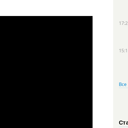
17:2
15:1
Все
Ст