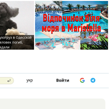
ухогруз в Одесской
еловек погиб,
адали
укр
Войти