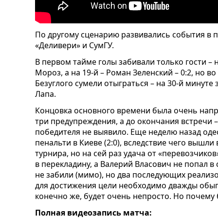
По другому сценарию развивались события в п
«Деливери» и СумГУ.
В первом тайме голы забивали только гости – 
Мороз, а на 19-й – Роман Зеленский – 0:2, но 
Безуглого сумели отыграться – на 30-й минуте з
Лапа.
Концовка основного времени была очень напр
три предупреждения, а до окончания встречи –
победителя не выявило. Еще неделю назад од
пенальти в Киеве (2:0), вследствие чего вышли
турнира, но на сей раз удача от «перевозчико
в перекладину, а Валерий Власович не попал в 
не забили (мимо), но два последующих реализов
для достижения цели необходимо дважды обыгр
конечно же, будет очень непросто. Но почему
Полная видеозапись матча: