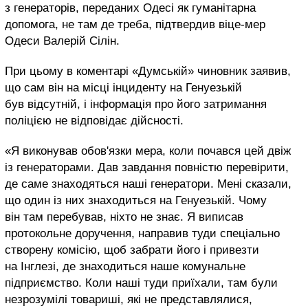
з генераторів, переданих Одесі як гуманітарна
допомога, не там де треба, підтвердив віце-мер
Одеси Валерій Сілін.
При цьому в коментарі «Думській» чиновник заявив,
що сам він на місці інциденту на Генуезькій
був відсутній, і інформація про його затримання
поліцією не відповідає дійсності.
«Я виконував обов'язки мера, коли почався цей двіж
із генераторами. Дав завдання повністю перевірити,
де саме знаходяться наші генератори. Мені сказали,
що один із них знаходиться на Генуезькій. Чому
він там перебував, ніхто не знає. Я виписав
протокольне доручення, направив туди спеціально
створену комісію, щоб забрати його і привезти
на Інглезі, де знаходиться наше комунальне
підприємство. Коли наші туди приїхали, там були
незрозумілі товариші, які не представлялися,