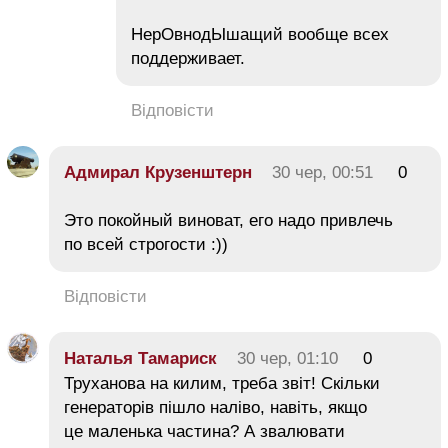
НерОвнодЫшащий вообще всех
поддерживает.
Відповісти
Адмирал Крузенштерн
30 чер, 00:51
0
Это покойный виноват, его надо привлечь
по всей строгости :))
Відповісти
Наталья Тамариск
30 чер, 01:10
0
Труханова на килим, треба звіт! Скільки
генераторів пішло наліво, навіть, якщо
це маленька частина? А звалювати