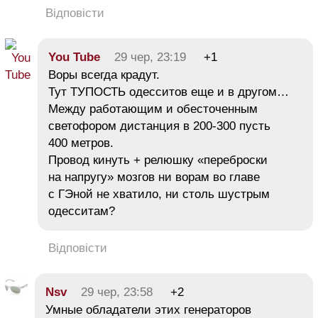
Відповісти
You Tube
29 чер, 23:19
+1
Воры всегда крадут.
Тут ТУПОСТЬ одесситов еще и в другом…
Между работающим и обесточенным
светофором дистанция в 200-300 пусть
400 метров.
Провод кинуть + релюшку «переброски
на напругу» мозгов ни ворам во главе
с ГЭной не хватило, ни столь шустрым
одесситам?
Відповісти
Nsv
29 чер, 23:58
+2
Умные обладатели этих генераторов