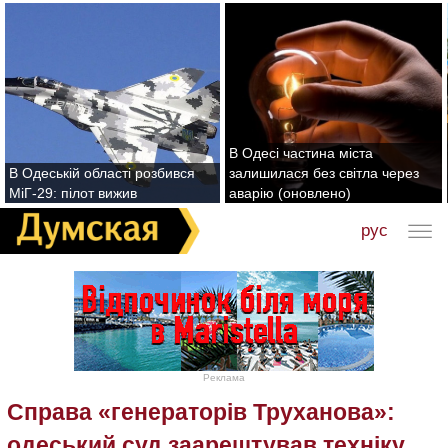
В Одесі частина міста
В Одеській області розбився
залишилася без світла через
МіГ-29: пілот вижив
аварію (оновлено)
рус
Реклама
Справа «генераторів Труханова»:
одеський суд заарештував техніку