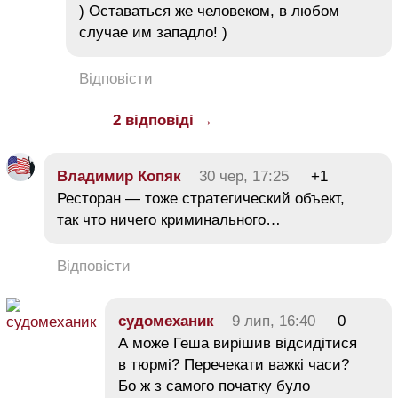
) Оставаться же человеком, в любом
случае им западло! )
Відповісти
2 відповіді →
Владимир Копяк
30 чер, 17:25
+1
Ресторан — тоже стратегический объект,
так что ничего криминального…
Відповісти
судомеханик
9 лип, 16:40
0
А може Геша вирішив відсидітися
в тюрмі? Перечекати важкі часи?
Бо ж з самого початку було