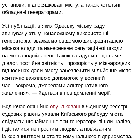
установи, підпорядковані місту, а також котельні
обладнані генераторами.
Усі публікації, в яких Одеську міську раду
звинувачують у неналежному використанні
генераторів, вважаємо свідомою дискредитацією
міської влади та нанесенням репутаційної шкоди
на міжнародній арені. Також нагадуємо, що саме
діалог, постійна звітність і прозорість у міжнародних
відносинах дали змогу забезпечити мільйонне місто
критично важливою допомогою у воєнний
час - зокрема, джерелами альтернативного
живлення», — йдеться в повідомленні мерії.
Водночас офіційно
опубліковані
в Єдиному реєстрі
судових рішень ухвали Київського райсуду міста
свідчать: щонайменше три генератори пішли наліво,
і дісталися не простим людям, а пов'язаним
із керівництвом міста та комунального підприємства.