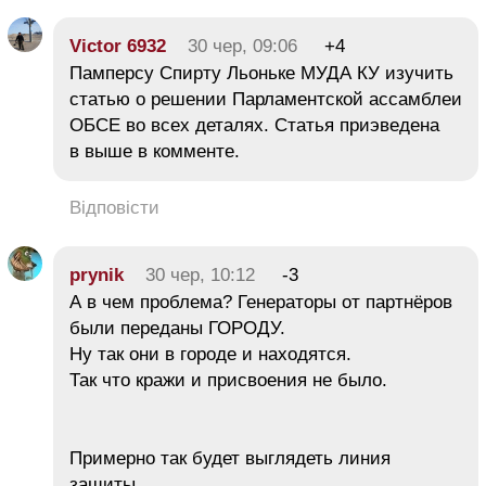
Victor 6932
30 чер, 09:06
+4
Памперсу Спирту Льоньке МУДА КУ изучить
статью о решении Парламентской ассамблеи
ОБСЕ во всех деталях. Статья приэведена
в выше в комменте.
Відповісти
prynik
30 чер, 10:12
-3
А в чем проблема? Генераторы от партнёров
были переданы ГОРОДУ.
Ну так они в городе и находятся.
Так что кражи и присвоения не было.
Примерно так будет выглядеть линия
защиты…