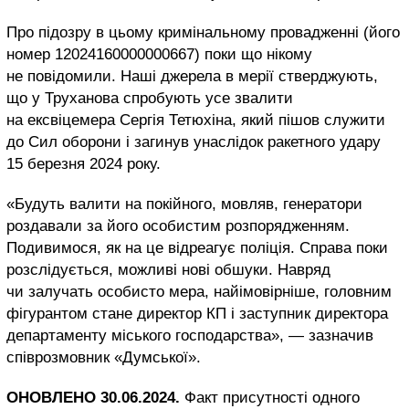
Про підозру в цьому кримінальному провадженні (його
номер 12024160000000667) поки що нікому
не повідомили. Наші джерела в мерії стверджують,
що у Труханова спробують усе звалити
на ексвіцемера Сергія Тетюхіна, який пішов служити
до Сил оборони і загинув унаслідок ракетного удару
15 березня 2024 року.
«Будуть валити на покійного, мовляв, генератори
роздавали за його особистим розпорядженням.
Подивимося, як на це відреагує поліція. Справа поки
розслідується, можливі нові обшуки. Навряд
чи залучать особисто мера, найімовірніше, головним
фігурантом стане директор КП і заступник директора
департаменту міського господарства», — зазначив
співрозмовник «Думської».
ОНОВЛЕНО 30.06.2024.
Факт присутності одного