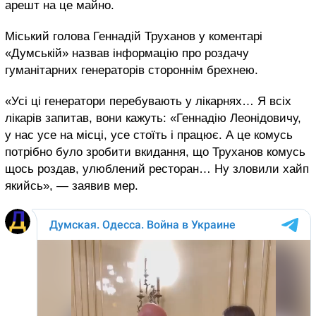
арешт на це майно.
Міський голова Геннадій Труханов у коментарі
«Думській» назвав інформацію про роздачу
гуманітарних генераторів стороннім брехнею.
«Усі ці генератори перебувають у лікарнях… Я всіх
лікарів запитав, вони кажуть: «Геннадію Леонідовичу,
у нас усе на місці, усе стоїть і працює. А це комусь
потрібно було зробити вкидання, що Труханов комусь
щось роздав, улюблений ресторан… Ну зловили хайп
якийсь», — заявив мер.