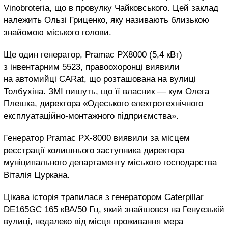
Vinobrоteria, що в провулку Чайковського. Цей заклад
належить Ользі Гриценко, яку називають близькою
знайомою міського голови.
Ще один генератор, Pramac РX8000 (5,4 кВт)
з інвентарним 5523, правоохоронці виявили
на автомийці CARat, що розташована на вулиці
Толбухіна. ЗМІ пишуть, що її власник — кум Олега
Плешка, директора «Одеського електротехнічного
експлуатаційно-монтажного підприємства».
Генератор Pramac PX-8000 виявили за місцем
реєстрації колишнього заступника директора
муніципального департаменту міського господарства
Віталія Цуркана.
Цікава історія трапилася з генератором Caterpillar
DE165GC 165 кВА/50 Гц, який знайшовся на Генуезькій
вулиці, недалеко від місця проживання мера