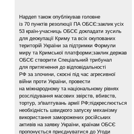
Нардеп також опублікував головне
із 70 пунктів резолюції ПА ОБСЄ:заклик усіх
53 країн-учасниць ОБСЄ докладати зусиль
для деокупації Криму та всіх окупованих
територій України за підтримки Формули
миру та Кримської платформи;заклик держав
ОБСЄ створити Спеціальний трибунал
для притягнення до відповідальності
РФ за злочини, скоєні під час агресивної
війни проти України, провести
на міжнародному та національному рівнях
розслідування масових звірств, вбивств,
тортур, зґвалтувань армії РФ;підкреслюється
необхідність швидкого запуску механізму
використання заморожених російських
активів на заявку України, країнам ОБСЄ
пропонується приєднуватися до Угоди