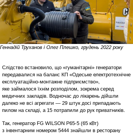
Геннадій Труханов і Олег Плешко, грудень 2022 року
Слідство встановило, що «гуманітарні» генератори
передавалися на баланс КП «Одеське електротехнічне
експлуатаційно-монтажне підприємство»,
яке займалося їхнім розподілом, зокрема серед
медичних закладів. Водночас до лікарень дійшли
далеко не всі агрегати — 29 штук досі припадають
пилом на складі, а 15 потрапили до рук приватників.
Так, генератор FG WILSON Р65-5 (65 кВт)
з інвентарним номером 5444 знайшли в ресторану