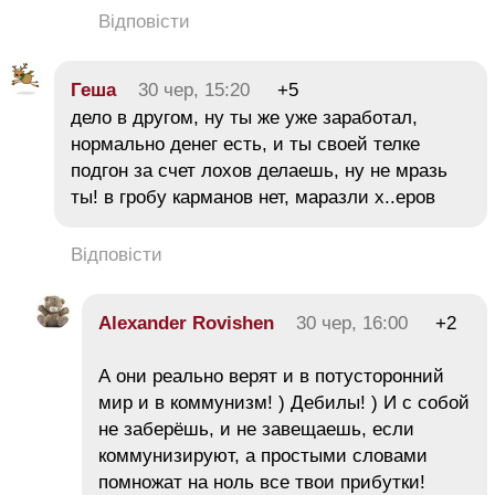
Відповісти
Геша
30 чер, 15:20
+5
дело в другом, ну ты же уже заработал,
нормально денег есть, и ты своей телке
подгон за счет лохов делаешь, ну не мразь
ты! в гробу карманов нет, маразли х..еров
Відповісти
Alexander Rovishen
30 чер, 16:00
+2
А они реально верят и в потусторонний
мир и в коммунизм! ) Дебилы! ) И с собой
не заберёшь, и не завещаешь, если
коммунизируют, а простыми словами
помножат на ноль все твои прибутки!