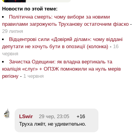
Новости по этой теме:
Політична смерть: чому вибори за новими
правилами загрожують Труханову остаточним фіаско
-
29 липня
Відцентрові сили «Довіряй ділам»: чому віддані
депутати не хочуть бути в опозиції (колонка)
-
16
червня
Зачистка Одещини: як владна вертикаль та
коаліція «слуг» + ОПЗЖ помножили на нуль мерів
регіону
-
1 червня
LSwir
29 чер, 23:05
+16
Труха лжёт, не удивительно.