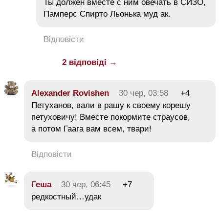
Ты должен вместе с ним овечать в СИЗО,
Памперс Спирто Льонька муд ак.
Відповісти
2 відповіді →
Alexander Rovishen
30 чер, 03:58
+4
Петуханов, вали в рашу к своему корешу
петуховичу! Вместе покормите страусов,
а потом Гаага вам всем, твари!
Відповісти
Геша
30 чер, 06:45
+7
редкостный…удак