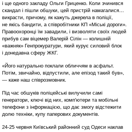
і ще одного закладу Ольги Гриценко. Коли зчинився
скандал і пішли обшуки, цей пристрій намагалися…
викрасти, причому, як кажуть джерела в поліції,
не якісь бандити, а співробітники КП «Міські дороги».
Правоохоронці їм завадили, і визволяти своїх людей
прибув сам віцемер Валерій Сілін — колишній
«важняк» Генпрокуратури, який курує силовий блок
і донедавна сферу ЖКГ.
«Його натурально поклали обличчям в асфальт.
Потім, звичайно, відпустили, але епізод такий був»,
— каже наш співрозмовник.
Під час обшуків поліцейські вилучили самі
генератори, ключі від них, комп'ютери та мобільні
телефони з інформацією, що дає змогу відстежити
долю техніки, купу паперових документів.
24-25 червня Київський районний суд Одеси наклав