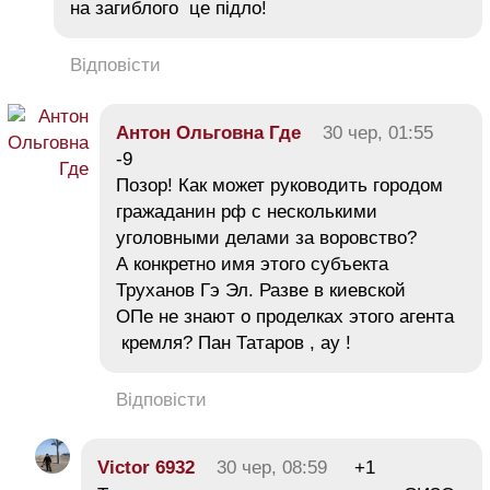
на загиблого це підло!
Відповісти
Антон Ольговна Где
30 чер, 01:55
-9
Позор! Как может руководить городом
гражаданин рф с несколькими
уголовными делами за воровство?
А конкретно имя этого субъекта
Труханов Гэ Эл. Разве в киевской
ОПе не знают о проделках этого агента
кремля? Пан Татаров , ау !
Відповісти
Victor 6932
30 чер, 08:59
+1