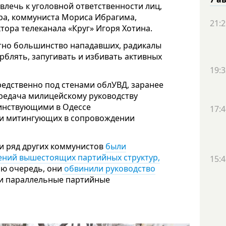
влечь к уголовной ответственности лиц,
ра, коммуниста Мориса Ибрагима,
21:2
тора телеканала «Круг» Игоря Хотина.
стно большинство нападавших, радикалы
рблять, запугивать и избивать активных
19:3
едственно под стенами облУВД, заранее
ередача милицейскому руководству
чинствующими в Одессе
17:4
ли митингующих в сопровождении
и ряд других коммунистов
были
ений вышестоящих партийных структур,
15:4
вою очередь, они
обвинили руководство
и параллельные партийные