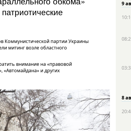
араллельного обкома»
9 а
 патриотические
10:1
08:2
в Коммунистической партии Украины
ли митинг возле областного
атить внимание на «правовой
03:3
, «Автомайдана» и других
8 а
20:4