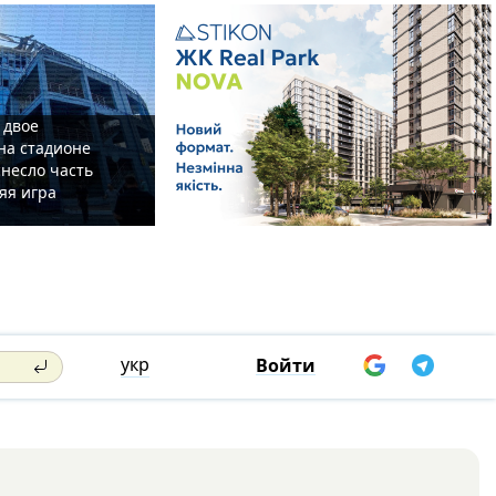
 двое
на стадионе
несло часть
яя игра
укр
Войти