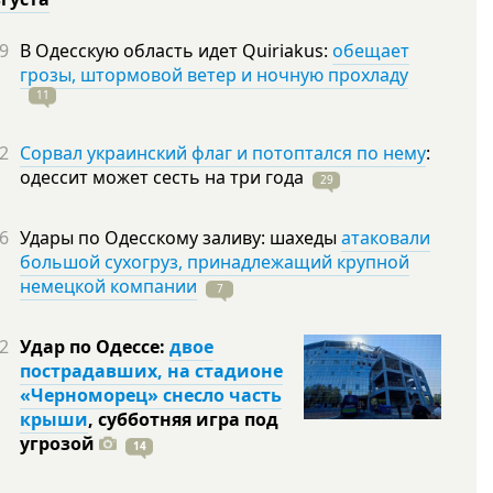
9
В Одесскую область идет Quiriakus:
обещает
грозы, штормовой ветер и ночную прохладу
11
2
Сорвал украинский флаг и потоптался по нему
:
одессит может сесть на три
года
29
6
Удары по Одесскому заливу: шахеды
атаковали
большой сухогруз, принадлежащий крупной
немецкой компании
7
2
Удар по Одессе:
двое
пострадавших, на стадионе
«Черноморец» снесло часть
крыши
, субботняя игра под
угрозой
14