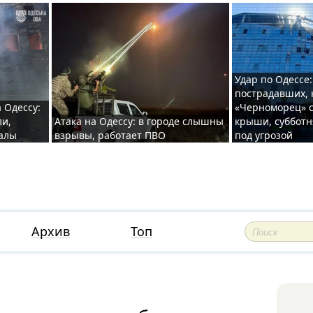
Удар по Одессе:
пострадавших, 
 Одессу:
«Черноморец» с
ли,
Атака на Одессу: в городе слышны
крыши, субботн
валы
взрывы, работает ПВО
под угрозой
Архив
Топ