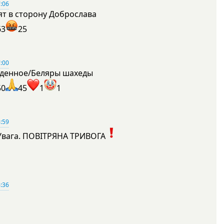
:06
ят в сторону Доброслава
63
25
:00
денное/Беляры шахеды
50
45
1
1
:59
Увага. ПОВІТРЯНА ТРИВОГА
1
:36