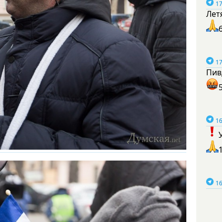
17
Лет
17
Пив
16
16