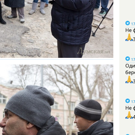
17
Не 
17
Оди
бер
17
Не 