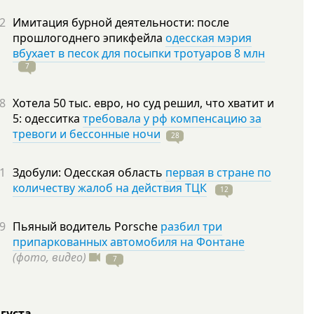
2
Имитация бурной деятельности: после
прошлогоднего эпикфейла
одесская мэрия
вбухает в песок для посыпки тротуаров 8 млн
7
8
Хотела 50 тыс. евро, но суд решил, что хватит и
5: одесситка
требовала у рф компенсацию за
тревоги и бессонные ночи
28
1
Здобули: Одесская область
первая в стране по
количеству жалоб на действия ТЦК
12
9
Пьяный водитель Porsche
разбил три
припаркованных автомобиля на Фонтане
(фото, видео)
7
вгуста