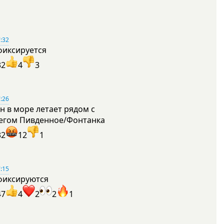
:32
фиксируется
32
4
3
:26
н в море летает рядом с
егом Пивденное/Фонтанка
32
12
1
:15
фиксируются
47
4
2
2
1