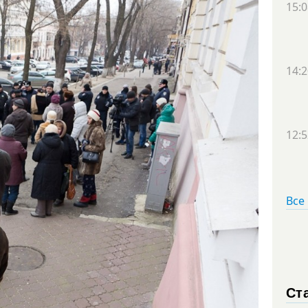
15:0
14:2
12:5
Все
Ст