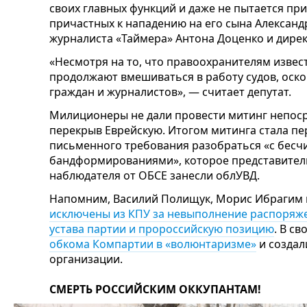
своих главных функций и даже не пытается при
причастных к нападению на его сына Александ
журналиста «Таймера» Антона Доценко и дирек
«Несмотря на то, что правоохранителям изве
продолжают вмешиваться в работу судов, оско
граждан и журналистов», — считает депутат.
Милиционеры не дали провести митинг непоср
перекрыв Еврейскую. Итогом митинга стала п
письменного требования разобраться «с бес
бандформированиями», которое представите
наблюдателя от ОБСЕ занесли облУВД.
Напомним, Василий Полищук, Морис Ибрагим 
исключены из КПУ за невыполнение распоряж
устава партии и пророссийскую позицию
. В с
обкома Компартии в «волюнтаризме»
и создал
организации.
СМЕРТЬ РОССИЙСКИМ ОККУПАНТАМ!