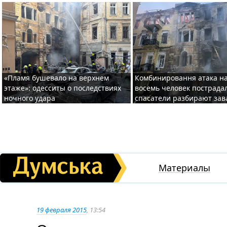
«Пламя бушевало на верхнем
Комбинировання атака на
этаже»: одесситы о последствиях
восемь человек пострада
ночного удара
спасатели разбирают за
Материалы
19 февраля 2015
, 13:54