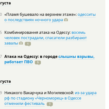
вгуста
0
«Пламя бушевало на верхнем этаже»:
одесситы
о последствиях ночного удара
5
Комбинировання атака на Одессу:
восемь
человек пострадали, спасатели разбирают
завалы
6
7
Атака на Одессу: в городе
слышны взрывы,
работает ПВО
5
вгуста
9
Никакого Вакарчука и Могилевской:
из-за удара
рф по стадиону «Черноморец» в Одессе
отменили фестиваль
9