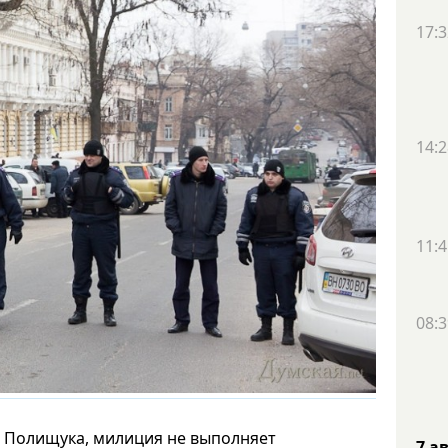
17:3
14:2
11:4
08:3
я Полищука, милиция не выполняет
7 а