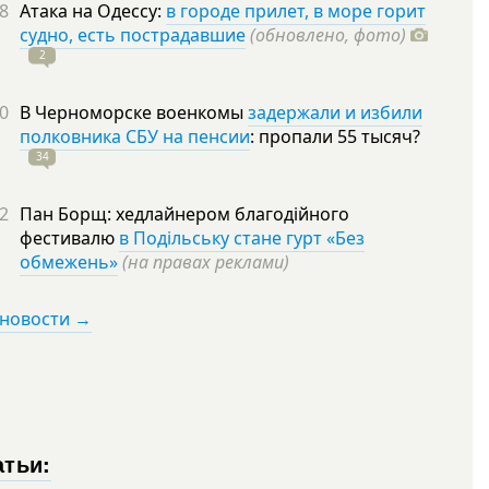
8
Атака на Одессу:
в городе прилет, в море горит
судно, есть пострадавшие
(обновлено, фото)
2
0
В Черноморске военкомы
задержали и избили
полковника СБУ на пенсии
: пропали 55
тысяч?
34
2
Пан Борщ: хедлайнером благодійного
фестивалю
в Подільську стане гурт «Без
обмежень»
(на правах реклами)
 новости →
атьи: