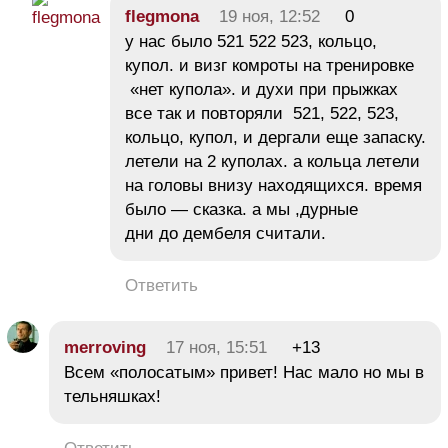
flegmona
19 ноя, 12:52
0
у нас было 521 522 523, кольцо,
купол. и визг комроты на тренировке
«нет купола». и духи при прыжках
все так и повторяли 521, 522, 523,
кольцо, купол, и дергали еще запаску.
летели на 2 куполах. а кольца летели
на головы внизу находящихся. время
было — сказка. а мы ,дурные
дни до дембеля считали.
Ответить
merroving
17 ноя, 15:51
+13
Всем «полосатым» привет! Нас мало но мы в
тельняшках!