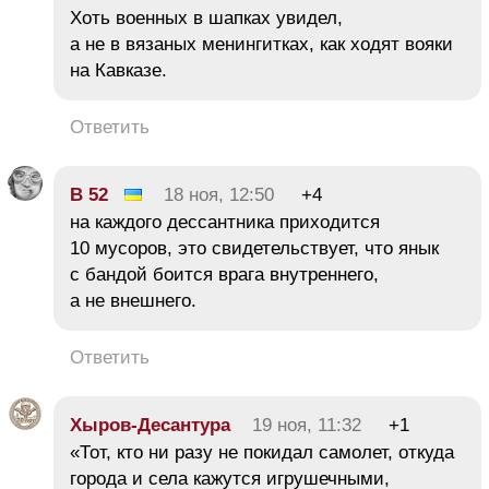
Хоть военных в шапках увидел,
а не в вязаных менингитках, как ходят вояки
на Кавказе.
Ответить
B 52
18 ноя, 12:50
+4
на каждого дессантника приходится
10 мусоров, это свидетельствует, что янык
с бандой боится врага внутреннего,
а не внешнего.
Ответить
Хыров-Десантура
19 ноя, 11:32
+1
«Тот, кто ни разу не покидал самолет, откуда
города и села кажутся игрушечными,