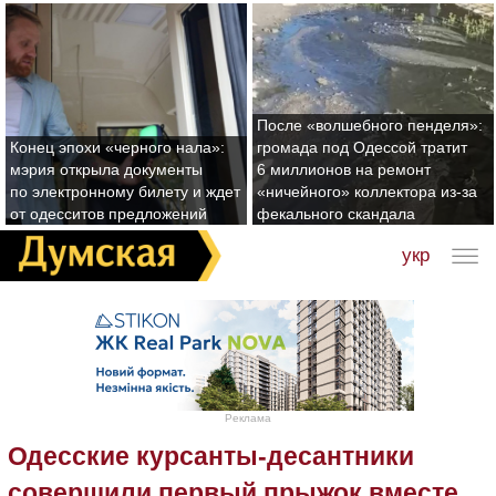
После «волшебного пенделя»:
Конец эпохи «черного нала»:
громада под Одессой тратит
мэрия открыла документы
6 миллионов на ремонт
по электронному билету и ждет
«ничейного» коллектора из-за
от одесситов предложений
фекального скандала
укр
Реклама
Одесские курсанты-десантники
совершили первый прыжок вместе