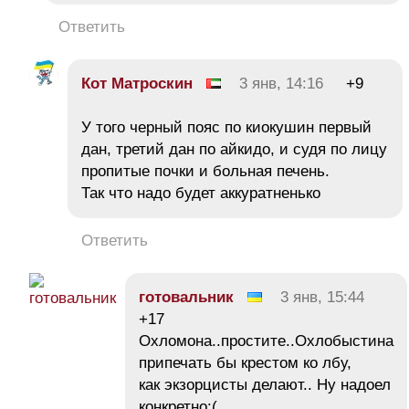
Ответить
Кот Матроскин
3 янв, 14:16
+9
У того черный пояс по киокушин первый
дан, третий дан по айкидо, и судя по лицу
пропитые почки и больная печень.
Так что надо будет аккуратненько
Ответить
готовальник
3 янв, 15:44
+17
Охломона..простите..Охлобыстина
припечать бы крестом ко лбу,
как экзорцисты делают.. Ну надоел
конкретно:(