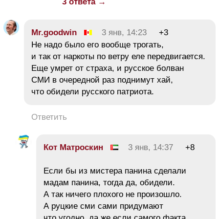
3 ответа →
Mr.goodwin
3 янв, 14:23
+3
Не надо было его вообще трогать,
и так от наркоты по ветру еле передвигается.
Еще умрет от страха, и русское болван
СМИ в очередной раз поднимут хай,
что обидели русского патриота.
Ответить
Кот Матроскин
3 янв, 14:37
+8
Если бы из мистера панина сделали
мадам панина, тогда да, обидели.
А так ничего плохого не произошло.
А руцкие сми сами придумают
что угодно, да же если самого факта