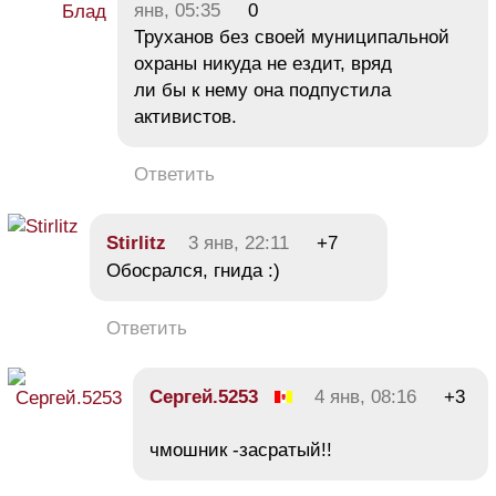
янв, 05:35
0
Труханов без своей муниципальной
охраны никуда не ездит, вряд
ли бы к нему она подпустила
активистов.
Ответить
Stirlitz
3 янв, 22:11
+7
Обосрался, гнида :)
Ответить
Сергей.5253
4 янв, 08:16
+3
чмошник -засратый!!