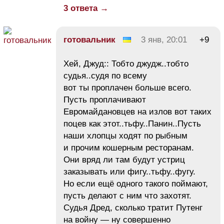
3 ответа →
готовальник
3 янв, 20:01
+9
Хей, Джуд:: Тобто джудж..тобто
судья..судя по всему
вот ты проплачен больше всего.
Пусть проплачивают
Евромайдановцев на излов вот таких
поцев как этот..тьфу..Панин..Пусть
наши хлопцы ходят по рыбным
и прочим кошерным ресторанам.
Они вряд ли там будут устриц
заказывать или фигу..тьфу..фугу.
Но если ещё одного такого поймают,
пусть делают с ним что захотят.
Судья Дред, сколько тратит Путенг
на войну — ну совершенно