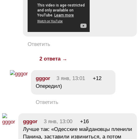
Ответить
2 ответа →
gggor
3 янв, 13:01
+12
Опередил)
Ответить
gggor
3 янв, 13:00
+16
Лучше так: «Одесские майдановцы пленили
Панина, заставили извиниться, а потом