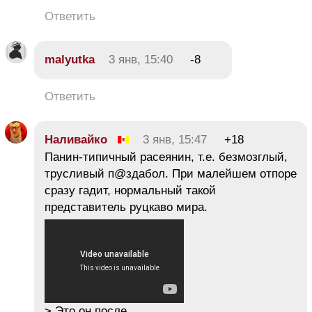
Ответить
malyutka
3 янв, 15:40
-8
Ответить
Наливайко
3 янв, 15:47
+18
Панин-типичный расеянин, т.е. безмозглый,
трусливый п@здабол. При малейшем отпоре
сразу гадит, нормальный такой
представитель руцкаво мира.
> Это он после.