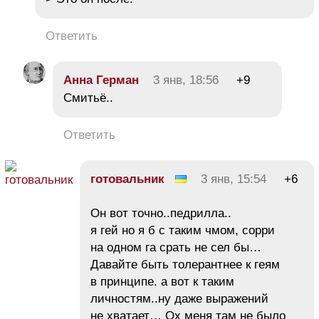
Ответить
Анна Герман
3 янв, 18:56
+9
Смитьё..
Ответить
готовальник
3 янв, 15:54
+6
Он вот точно..педрилла..
я гей но я б с таким чмом, сорри
на одном га срать не сел бы…
Давайте быть толерантнее к геям
в принципе. а вот к таким
личностям..ну даже выражений
не хватает… Ох меня там не было