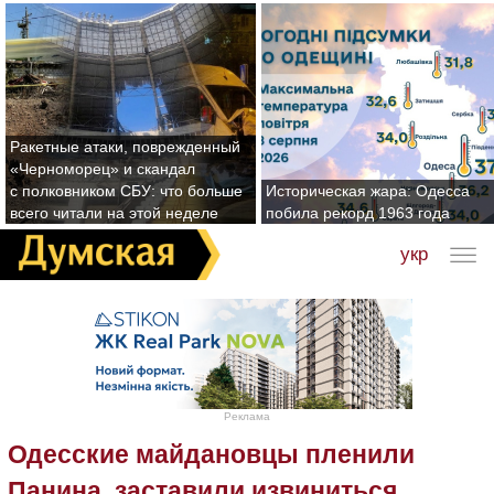
Ракетные атаки, поврежденный
«Черноморец» и скандал
с полковником СБУ: что больше
Историческая жара: Одесса
всего читали на этой неделе
побила рекорд 1963 года
укр
Реклама
Одесские майдановцы пленили
Панина, заставили извиниться,