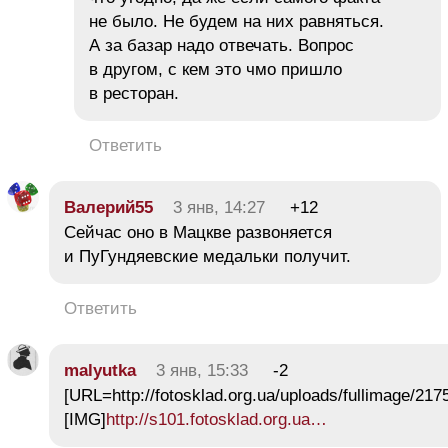
не было. Не будем на них равняться.
А за базар надо отвечать. Вопрос
в другом, с кем это чмо пришло
в ресторан.
Ответить
Валерий55
3 янв, 14:27
+12
Сейчас оно в Мацкве развоняется
и ПуГундяевские медальки получит.
Ответить
malyutka
3 янв, 15:33
-2
[URL=http://fotosklad.org.ua/uploads/fullimage/217
[IMG]
http://s101.fotosklad.org.ua…