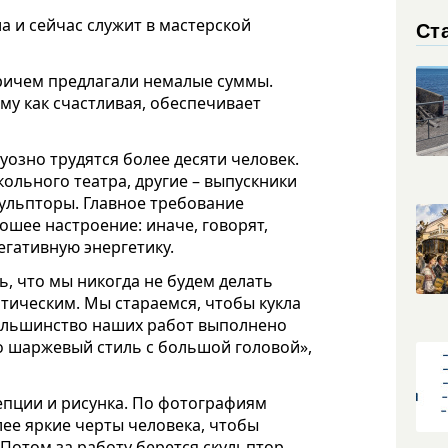
ла и сейчас служит в мастерской
Ст
причем предлагали немалые суммы.
ому как счастливая, обеспечивает
уозно трудятся более десяти человек.
кольного театра, другие – выпускники
ульпторы. Главное требование
рошее настроение: иначе, говорят,
егативную энергетику.
ь, что мы никогда не будем делать
итическим. Мы стараемся, чтобы кукла
Большинство наших работ выполнено
то шаржевый стиль с большой головой»,
епции и рисунка. По фотографиям
лее яркие черты человека, чтобы
Потом за работу берется скульптор.