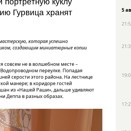
 портретную куклу
пию Гурвица хранят
5 а
21:5
 мастерскую, которая успешно
21:3
ником, создающим миниатюрные копии
ся совсем не в волшебном месте –
м Водопроводном переулке. Попадая
19:0
ней серости этого района. На лестнице
кой манере; в коридоре гостей
шан из «Нашей Раши», дальше удивляют
ни Деппа в разных образах.
17:2