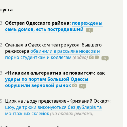
вгуста
3
Обстрел Одесского района:
повреждены
семь домов, есть пострадавший
1
2
Скандал в Одесском театре кукол: бывшего
режиссера
обвинили в рассылке нюдсов и
порно студенткам и коллегам
(видео)
6
3
«Никаких альтернатив не появится»: как
удары по портам Большой Одессы
обрушили зерновой рынок
16
5
Цирк на льоду представляє «Крижаний Оскар»:
шоу, де трюки виконуються без дублерів та
монтажних склейок
(на правах реклами)