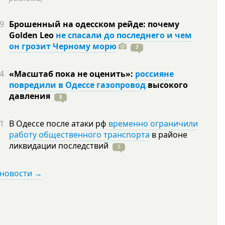
9
Брошенный на одесском рейде: почему
Golden Leo
не спасали до последнего и чем
он грозит Черному морю
7
4
«Масштаб пока не оценить»:
россияне
повредили в Одессе газопровод
высокого
давления
5
1
В Одессе после атаки рф
временно ограничили
работу общественного транспорта
в районе
ликвидации
последствий
5
 новости →