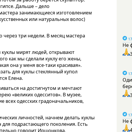
 гипсе. Дальше – дело
(мастера занимающиеся изготовлением
кусственных или натуральных волос)
о через три недели. В месяц мастера
17
Не 
и куклы мирят людей, открывают
ого как мы сделали куклу его жены,
кая она у меня все-таки красивая».
зать для куклы стеклянный купол
17
тся Елена.
Оди
бер
иваться на достигнутом и мечтают
ерею «великих одесситов». В музее,
ие всех одесских градоначальников,
17
ических личностей, начнем делать куклы
Не 
н для подрастающего поколения. Есть
тательно говорит Иршонкова.