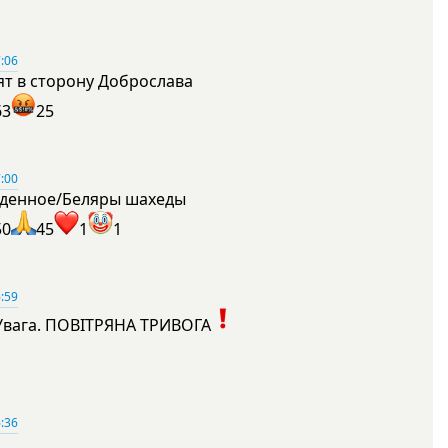
:06
ят в сторону Доброслава
63
25
:00
денное/Беляры шахеды
50
45
1
1
:59
Увага. ПОВІТРЯНА ТРИВОГА
1
:36