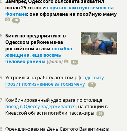
6
Зампред Одесского облсовета захватил
около 25 соток и
спрятал элитную землю на
Фонтане
: она оформлена на покойную
маму
10
6
Били по предприятию: в
Одесском районе из-за
российской атаки
погибла
женщина, еще восемь
человек ранены
(фото)
42
9
Устроился на работу агентом рф:
одесситу
грозит пожизненное за госизмену
7
7
Комбинированный удар врага по столице:
поезд в Одессу задерживается
, на станции в
Киевской области погибли
пассажиры
56
6
Френдли-фаер на День Святого Валентина: в