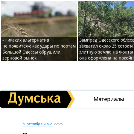
«Никаких альтернатив
Зампред Одесского облсо
не появится»: как удары по портам
захватил около 25 соток и
Большой Одессы обрушили
элитную землю на Фонтан
зерновой рынок
она оформлена на покой
Материалы
31 октября 2012
, 22:26