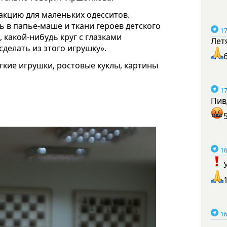
акцию для маленьких одесситов.
ь в папье-маше и ткани героев детского
17
 какой-нибудь круг с глазками
Лет
сделать из этого игрушку».
ягкие игрушки, ростовые куклы, картины
17
Пив
16
16