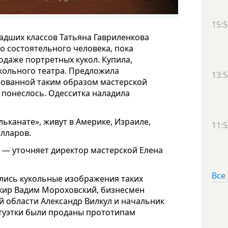
15:5
ладших классов Татьяна Гавриленкова
о состоятельного человека, пока
одаже портретных кукол. Купила,
укольного театра. Предложила
13:5
зованной таким образом мастерской
, понеслось. Одесситка наладила
ьканате», живут в Америке, Израиле,
11:5
олларов.
», — уточняет директор мастерской Елена
Все
ились кукольные изображения таких
нкир Вадим Мороховский, бизнесмен
 области Александр Вилкул и начальник
атуэтки были проданы прототипам