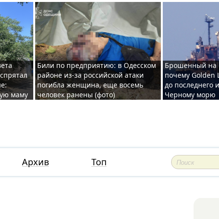
вета
Били по предприятию: в Одесском
Брошенный на 
 спрятал
районе из-за российской атаки
почему Golden 
е:
погибла женщина, еще восемь
до последнего и
ную маму
человек ранены (фото)
Черному морю
Архив
Топ