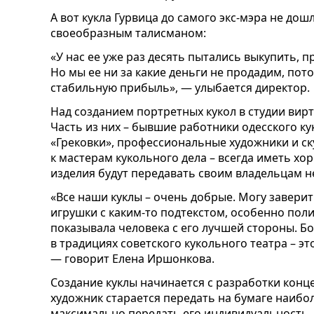
А вот кукла Гурвица до самого экс-мэра не дош
своеобразным талисманом:
«У нас ее уже раз десять пытались выкупить, 
Но мы ее ни за какие деньги не продадим, пот
стабильную прибыль», — улыбается директор.
Над созданием портретных кукол в студии вирт
Часть из них – бывшие работники одесского ку
«Грековки», профессиональные художники и ск
к мастерам кукольного дела – всегда иметь хо
изделия будут передавать своим владельцам н
«Все наши куклы – очень добрые. Могу заверит
игрушки с каким-то подтекстом, особенно пол
показывала человека с его лучшей стороны. 
в традициях советского кукольного театра – э
— говорит Елена Иршонкова.
Создание куклы начинается с разработки конц
художник старается передать на бумаге наибо
максимально передать его индивидуальность. 