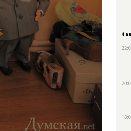
4 а
22:0
20:0
18:0