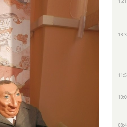
15:1
13:3
11:5
10:0
08:4