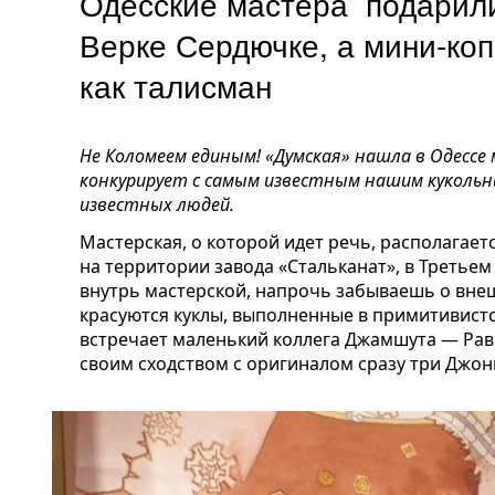
Одесские мастера подарили
Верке Сердючке, а мини-ко
как талисман
Не Коломеем единым! «Думская» нашла в Одессе
конкурирует с самым известным нашим куколь
известных людей.
Мастерская, о которой идет речь, располагает
на территории завода «Стальканат», в Третье
внутрь мастерской, напрочь забываешь о внеш
красуются куклы, выполненные в примитивистс
встречает маленький коллега Джамшута — Рав
своим сходством с оригиналом сразу три Джон