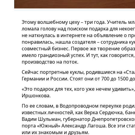
Этому волшебному цеху – три года. Учитель м
ломала голову над поиском подарка для некоег
не наткнулась в интернете на объявление о пр
понравилась, нашла создателя – сотрудника к
совместный бизнес. Первое же творение обра
имело грандиозный успех. И тут, как говорится
производство на поток.
Сейчас портретные куклы, родившиеся на «Стал
Германии и России. Стоят они от 700 до 1500 д
«Это подарок для тех, кого уже нечем удивить
Иршонкова.
По ее словам, в Водопроводном переулке род
известных личностей, как Верка Сердючка, ба
Вадим Шульман, губернатор Днепропетровской
порта «Южный» Александр Лагоша. Все эти ст
или их знакомым и друзьям.