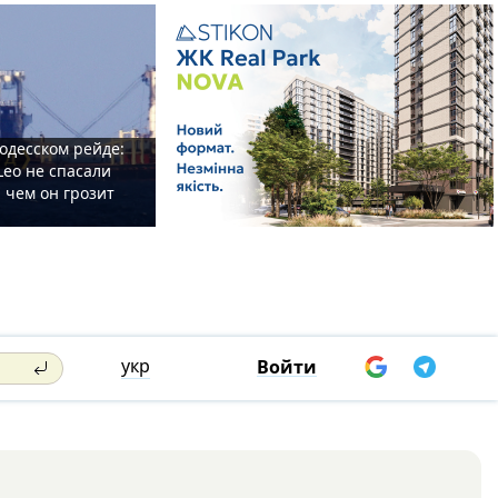
одесском рейде:
Leo не спасали
 чем он грозит
укр
Войти