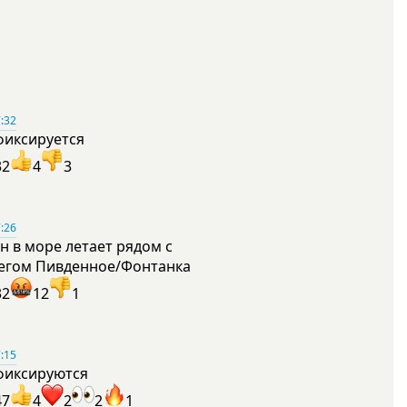
:32
фиксируется
32
4
3
:26
н в море летает рядом с
егом Пивденное/Фонтанка
32
12
1
:15
фиксируются
47
4
2
2
1