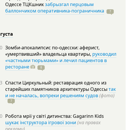
Одессе ТЦКшник
забрызгал перцовым
баллончиком оперативника-пограничника
7
вгуста
0
Зомби-апокалипсис по-одесски: аферист,
«умертвивший» владельца квартиры,
руководил
«частными тюрьмами» и лечил пациентов в
ресторане
8
3
Спасти Циркульный: реставрация одного из
старейших памятников архитектуры Одессы
так
и не началась, вопреки решениям судов
(фото)
7
0
Робота мрії у світі дитинства: Gagarinn Kids
шукає інструктора ігрової зони
(на правах
реклами)