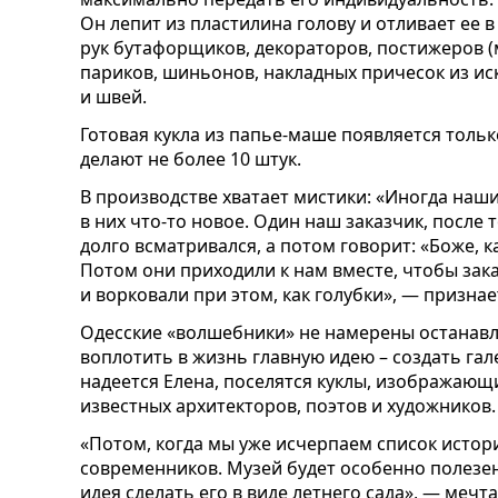
Он лепит из пластилина голову и отливает ее в
рук бутафорщиков, декораторов, постижеров 
париков, шиньонов, накладных причесок из ис
и швей.
Готовая кукла из папье-маше появляется тольк
делают не более 10 штук.
В производстве хватает мистики: «Иногда наш
в них что-то новое. Один наш заказчик, после т
долго всматривался, а потом говорит: «Боже, ка
Потом они приходили к нам вместе, чтобы зака
и ворковали при этом, как голубки», — признае
Одесские «волшебники» не намерены останавл
воплотить в жизнь главную идею – создать гал
надеется Елена, поселятся куклы, изображающ
известных архитекторов, поэтов и художников.
«Потом, когда мы уже исчерпаем список истор
современников. Музей будет особенно полезе
идея сделать его в виде летнего сада», — меч