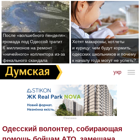
После «волшебного пенделя»:
громада под Одессой тратит
Хотят макароны, котлеты
6 миллионов на ремонт
и курицу: чем будут кормить
«ничейного» коллектора из-за
одесских школьников и почему
фекального скандала
к началу года могут не успеть?
укр
Реклама
Одесский волонтер, собирающая
помощь бойцам АТО, замешана