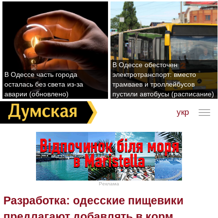
В Одессе обесточен
В Одессе часть города
электротранспорт: вместо
осталась без света из-за
трамваев и троллейбусов
аварии (обновлено)
пустили автобусы (расписание)
укр
Реклама
Разработка: одесские пищевики
предлагают добавлять в корм