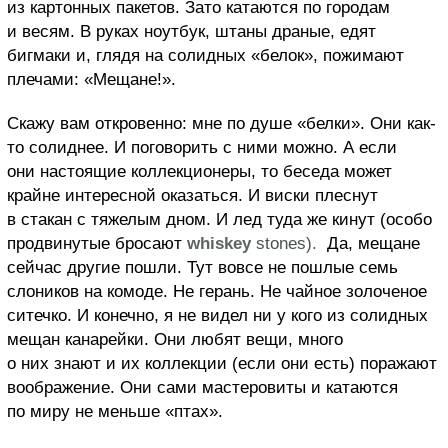
из картонных пакетов. Зато катаются по городам
и весям. В руках ноутбук, штаны драные, едят
бигмаки и, глядя на солидных «белок», пожимают
плечами: «Мещане!».
Скажу вам откровенно: мне по душе «белки». Они как-
то солиднее. И поговорить с ними можно. А если
они настоящие коллекционеры, то беседа может
крайне интересной оказаться. И виски плеснут
в стакан с тяжелым дном. И лед туда же кинут (особо
продвинутые бросают
whiskey
stones
).
Да, мещане
сейчас другие пошли.
Тут вовсе
не пошлые семь
слоников на комоде. Не герань. Не чайное золоченое
ситечко. И конечно, я не видел ни у кого из солидных
мещан канарейки. Они любят вещи, много
о них знают и их коллекции (если они есть) поражают
воображение. Они сами мастеровиты
и катаются
по миру не меньше «птах».