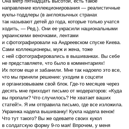
Она
метр пятнадцать высотой, есть такое
направление коллекционирования — реалистичные
куклы-тоддлеры (в англоязычных странах
так называют детей до года, которые только учатся
ходить, — Ред.). Они ее украсили национальными
украинскими веночками, лентами
и сфотографировали на Андреевском спуске Киева.
Сами коллекционеры, муж и жена,
тоже
с ней сфотографировались в вышиванках. Вы себе
не представляете, что было в комментариях!
Их потом еще и забанили. Мне так надоело это все,
что мы приняли решение: уходим
в соцсети
и организовываем свой блок. Где-то месяцев через
десять мне приходит письмо от модераторов: «Куда
вы пропали? Что случилось? Не хватает ваших
статей!». Я им отправила письмо, где все изложила.
Украинка надела вышиванку! Кукла надела венок!
Что тут такого?
Вы же одеваете своих кукол
в солдатскую форму
9-го мая! Впрочем, у меня