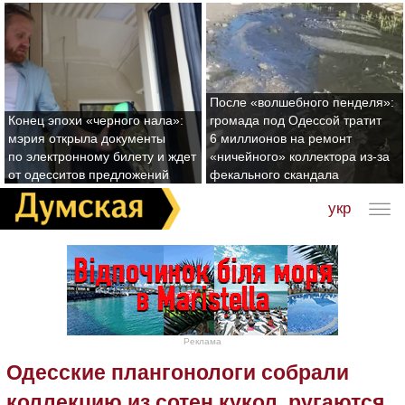
После «волшебного пенделя»:
Конец эпохи «черного нала»:
громада под Одессой тратит
мэрия открыла документы
6 миллионов на ремонт
по электронному билету и ждет
«ничейного» коллектора из-за
от одесситов предложений
фекального скандала
укр
Реклама
Одесские плангонологи собрали
коллекцию из сотен кукол, ругаются