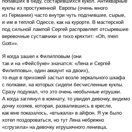
попавших в беду, состарившихся кукол. Антикварные
куклы из простуженной
Европы (очень много
из Германии) часто внутри чуть подгнившие, сырые,
и им в теплой Одессе, как на курорте. В мастерской
под сильной лампой Сергей расправляет отсыревшие
веревочные суставчики и тихо кряхтит: «Oh, mein
Gott»»
.
Я когда зашел к Филипповым (они
так и на «Фейсбуке» значатся: «Лена и Сергей
Филипповы», один аккаунт на двоих),
то еще в прихожей застыл возле зеркального шкафа
с полками, на которых сидели бесчисленные куклы.
Сразу подумал, что это очень необычные игрушки.
А когда заглянул
в комнату, то увидел девочку, видимо
дочку хозяев, которая, развалившись в кресле,
как мне показалось, «втыкала» в айфон. Я уж было
хотел поздороваться, но тут Лена небрежно
«сгрузила» на девочку игрушечного ленивца,