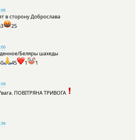
:06
ят в сторону Доброслава
63
25
:00
денное/Беляры шахеды
50
45
1
1
:59
Увага. ПОВІТРЯНА ТРИВОГА
1
:36