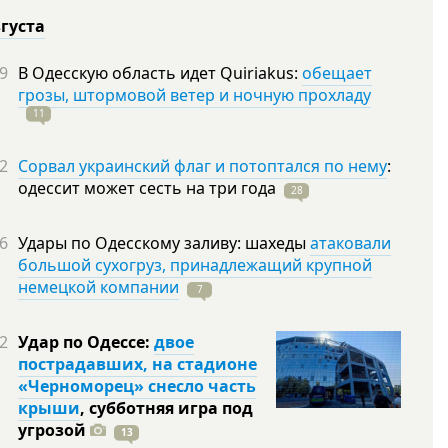
вгуста
9
В Одесскую область идет Quiriakus:
обещает
грозы, штормовой ветер и ночную прохладу
11
2
Сорвал украинский флаг и потоптался по нему
:
одессит может сесть на три
года
28
6
Удары по Одесскому заливу: шахеды
атаковали
большой сухогруз, принадлежащий крупной
немецкой компании
7
2
Удар по Одессе:
двое
пострадавших, на стадионе
«Черноморец» снесло часть
крыши
, субботняя игра под
угрозой
13