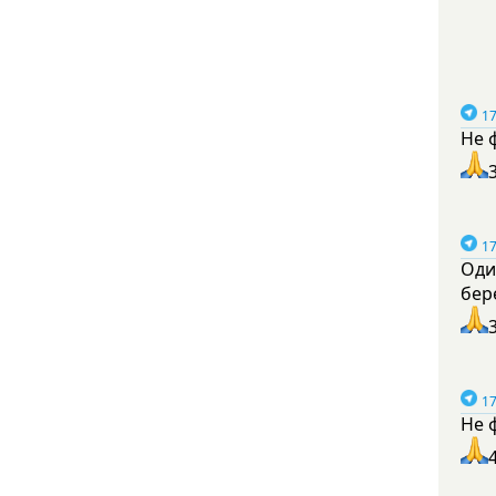
17
Не 
17
Оди
бер
17
Не 