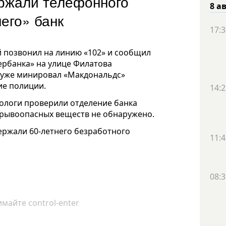
ржали телефонного
8 а
его» банк
17:3
й позвонил на линию «102» и сообщил
бербанка» на улице Филатова
ее уже минировал «Макдональдс»
ие полиции.
14:2
нологи проверили отделение банка
рывоопасных веществ не обнаружено.
ржали 60-летнего безработного
11:4
08:3
майте control-enter