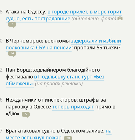
8
Атака на Одессу:
в городе прилет, в море горит
судно, есть пострадавшие
(обновлено, фото)
2
0
В Черноморске военкомы
задержали и избили
полковника СБУ на пенсии
: пропали 55
тысяч?
34
2
Пан Борщ: хедлайнером благодійного
фестивалю
в Подільську стане гурт «Без
обмежень»
(на правах реклами)
6
Нежданчики от инспекторов: штрафы за
парковку в Одессе
теперь приходят
прямо в
«Дію»
5
7
Враг атаковал судно в Одесском заливе:
на
месте вспыхнул пожар
20