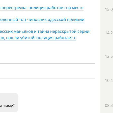
 перестрелка: полиция работает на месте
15:0
воленный топ-чиновник одесской полиции
есских маньяков и тайна нераскрытой серии
14:2
ов, нашли убитой: полиция работает с
12:5
10:4
08:3
а зиму?