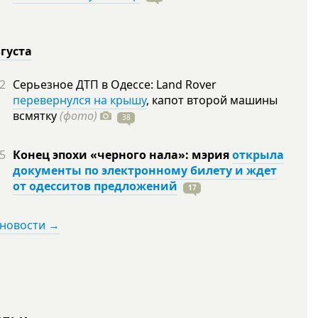
вгуста
2
Серьезное ДТП в Одессе: Land Rover
перевернулся на крышу
, капот второй машины
всмятку
(фото)
38
5
Конец эпохи «черного нала»: мэрия
открыла
документы по электронному билету и ждет
от одесситов предложений
17
 новости →