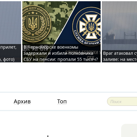
 прилет,
В Черноморске военкомы
задержали и избили полковника
Враг атаковал 
, фото)
СБУ на пенсии: пропали 55 тысяч?
заливе: на мес
Архив
Топ