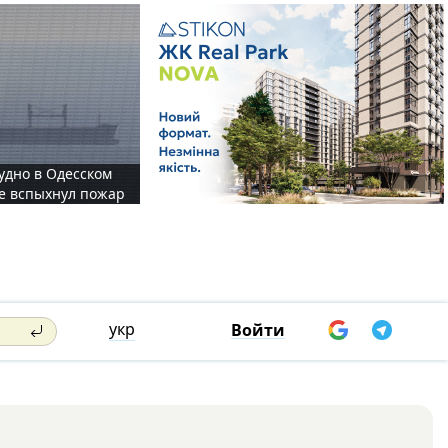
судно в Одесском
те вспыхнул пожар
укр
Войти