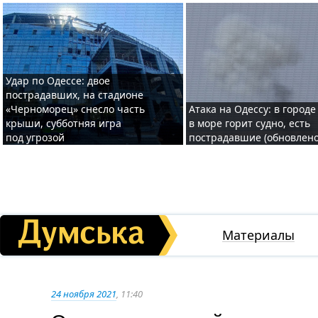
Удар по Одессе: двое
пострадавших, на стадионе
«Черноморец» снесло часть
Атака на Одессу: в городе
крыши, субботняя игра
в море горит судно, есть
под угрозой
пострадавшие (обновлено
Материалы
24 ноября 2021
, 11:40