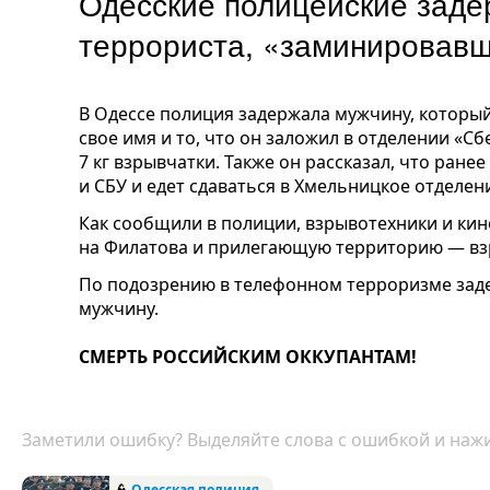
Одесские полицейские заде
террориста, «заминировавш
В Одессе полиция задержала мужчину, которы
свое имя и то, что он заложил в отделении «С
7 кг взрывчатки. Также он рассказал, что ран
и СБУ и едет сдаваться в Хмельницкое отделен
Как сообщили в полиции, взрывотехники и ки
на Филатова и прилегающую территорию — вз
По подозрению в телефонном терроризме заде
мужчину.
СМЕРТЬ РОССИЙСКИМ ОККУПАНТАМ!
Заметили ошибку? Выделяйте слова с ошибкой и нажи
👮
Одесская полиция