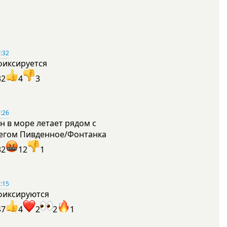
:32
фиксируется
32
4
3
:26
н в море летает рядом с
егом Пивденное/Фонтанка
32
12
1
:15
фиксируются
47
4
2
2
1