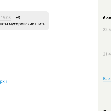
 15:08
+3
6 а
шлаты мусоровские шить
22:5
21:4
Все
рх ↑