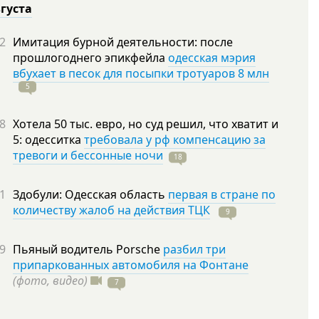
вгуста
2
Имитация бурной деятельности: после
прошлогоднего эпикфейла
одесская мэрия
вбухает в песок для посыпки тротуаров 8 млн
5
8
Хотела 50 тыс. евро, но суд решил, что хватит и
5: одесситка
требовала у рф компенсацию за
тревоги и бессонные ночи
18
1
Здобули: Одесская область
первая в стране по
количеству жалоб на действия ТЦК
9
9
Пьяный водитель Porsche
разбил три
припаркованных автомобиля на Фонтане
(фото, видео)
7