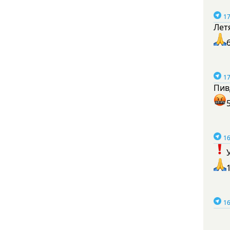
17
Лет
17
Пив
16
16