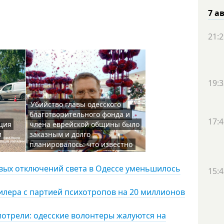
7 а
21:2
19:3
Убийство главы одесского
благотворительного фонда и
17:4
ция
члена еврейской общины было
и
заказным и долго
планировалось: что известно
овых отключений света в Одессе уменьшилось
15:4
дилера с партией психотропов на 20 миллионов
мотрели: одесские волонтеры жалуются на