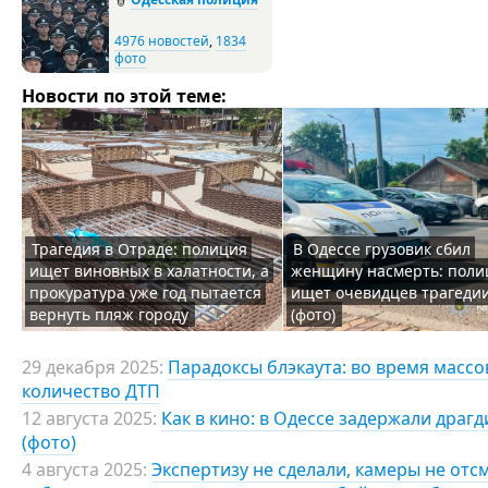
4976 новостей
,
1834
фото
Новости по этой теме:
Трагедия в Отраде: полиция
В Одессе грузовик сбил
ищет виновных в халатности, а
женщину насмерть: поли
прокуратура уже год пытается
ищет очевидцев трагеди
вернуть пляж городу
(фото)
29 декабря 2025:
Парадоксы блэкаута: во время масс
количество ДТП
12 августа 2025:
Как в кино: в Одессе задержали драг
(фото)
4 августа 2025:
Экспертизу не сделали, камеры не отс