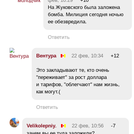
фев, 10:29
+10
На Жуковского была заложена
бомба. Милиция сегодня ночью
ее обезвредила.
Ответить
Вентура
22 фев, 10:34
+12
Это закладывают те, кто очень
"переживает" за рост доллара
и тарифов, "облегчают" нам жизнь,
как могут.(
Ответить
Velikolepniy.
22 фев, 10:56
-7
зачем вы ее туда заложили?