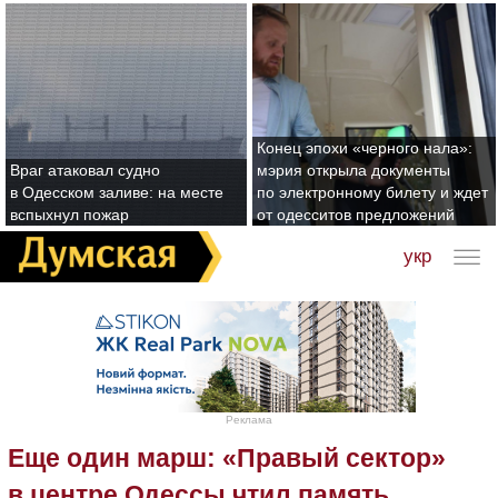
Конец эпохи «черного нала»:
Враг атаковал судно
мэрия открыла документы
в Одесском заливе: на месте
по электронному билету и ждет
вспыхнул пожар
от одесситов предложений
укр
Реклама
Еще один марш: «Правый сектор»
в центре Одессы чтил память