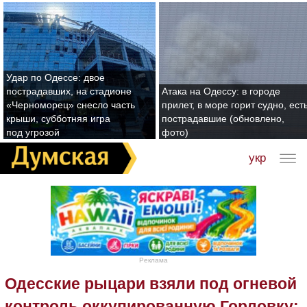
Удар по Одессе: двое
пострадавших, на стадионе
Атака на Одессу: в городе
«Черноморец» снесло часть
прилет, в море горит судно, ест
крыши, субботняя игра
пострадавшие (обновлено,
под угрозой
фото)
укр
Реклама
Одесские рыцари взяли под огневой
контроль оккупированную Горловку: