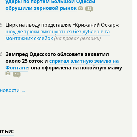
удары по портам Большой Одессы
обрушили зерновой рынок
23
5
Цирк на льоду представляє «Крижаний Оскар»:
шоу, де трюки виконуються без дублерів та
монтажних склейок
(на правах реклами)
6
Зампред Одесского облсовета захватил
около 25 соток и
спрятал элитную землю на
Фонтане
: она оформлена на покойную
маму
10
 новости →
атьи: