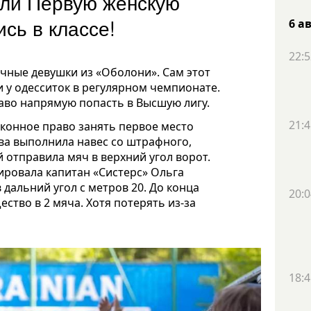
али Первую женскую
ись в классе!
6 а
22:5
чные девушки из «Оболони». Сам этот
 у одесситок в регулярном чемпионате.
аво напрямую попасть в Высшую лигу.
21:4
аконное право занять первое место
ова выполнила навес со штрафного,
отправила мяч в верхний угол ворот.
ировала капитан «Систерс» Ольга
дальний угол с метров 20. До конца
20:0
тво в 2 мяча. Хотя потерять из-за
18:4