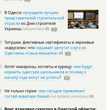
1
В Одессе
наградили лучших
представителей строительной
отрасли
ко Дню строителя
Украины
(общество)
3
9
Титушки, фиктивные сертификаты и зерновые
«карусели»: что
скрывает депутат-слуга из
Одесчины «Саша-мешалка»
3
5
Хотят макароны, котлеты и курицу:
чем будут
кормить одесских школьников и почему к
началу года могут не успеть
?
14
5
Не только горки:
чем сегодня привлекает
гостей аквапарк Hawaii
(на правах рекламы)
4
Враг атаковал сухогруз в Одесской области: