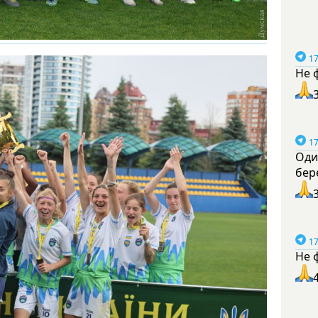
17
Не 
17
Оди
бер
17
Не 