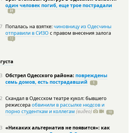
один человек погиб, еще трое пострадали
31
7
Попалась на взятке:
чиновницу из Одесчины
отправили в СИЗО
с правом внесения залога
12
вгуста
3
Обстрел Одесского района:
повреждены
семь домов, есть пострадавший
1
2
Скандал в Одесском театре кукол: бывшего
режиссера
обвинили в рассылке нюдсов и
порно студенткам и коллегам
(видео)
10
3
«Никаких альтернатив не появится»: как