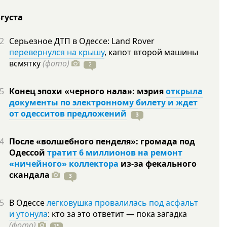
вгуста
2
Серьезное ДТП в Одессе: Land Rover
перевернулся на крышу
, капот второй машины
всмятку
(фото)
2
5
Конец эпохи «черного нала»: мэрия
открыла
документы по электронному билету и ждет
от одесситов предложений
3
4
После «волшебного пенделя»: громада под
Одессой
тратит 6 миллионов на ремонт
«ничейного» коллектора
из-за фекального
скандала
3
5
В Одессе
легковушка провалилась под асфальт
и утонула
: кто за это ответит — пока загадка
(фото)
15