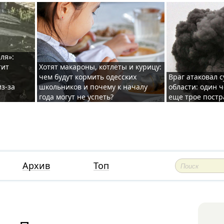
ля»:
тит
Хотят макароны, котлеты и курицу:
чем будут кормить одесских
Враг атаковал с
з-за
школьников и почему к началу
области: один ч
года могут не успеть?
еще трое постр
Архив
Топ