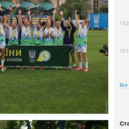
17:2
15:1
Все
Ст