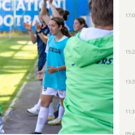
17:0
15:2
13:3
11:3
09:4