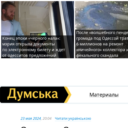
После «волшебного пенде
Конец эпохи «черного нала»:
громада под Одессой тра
мэрия открыла документы
6 миллионов на ремонт
по электронному билету и ждет
«ничейного» коллектора и
от одесситов предложений
фекального скандала
Материалы
23 мая 2024
, 20:04
Читати українською