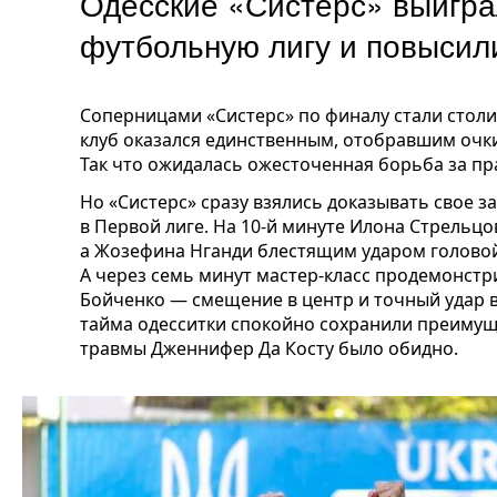
Одесские «Систерс» выигр
футбольную лигу и повысил
Соперницами «Систерс» по финалу стали столи
клуб оказался единственным, отобравшим очки
Так что ожидалась ожесточенная борьба за пр
Но «Систерс» сразу взялись доказывать свое з
в Первой лиге. На 10-й минуте Илона Стрельц
а Жозефина Нганди блестящим ударом головой 
А через семь минут мастер-класс продемонстр
Бойченко — смещение в центр и точный удар в 
тайма одесситки спокойно сохранили преимущес
травмы Дженнифер Да Косту было обидно.