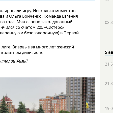
ролировали игру. Несколько моментов
ва и Ольга Бойченко. Команда Евгения
два гола. Мяч словно заколдованный
08:3
ончился со счетом 2:0. «Систерс»
(уверенную и безоговорочную) в Первой
 лиге. Впервые за много лет женский
5 а
 в элитном дивизионе.
Виталий Хемий
21:5
21:3
19:0