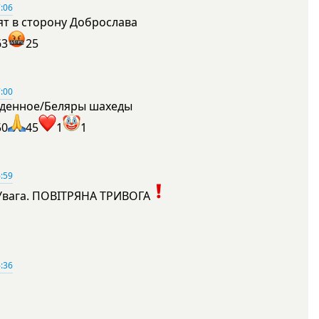
:06
ят в сторону Доброслава
63
25
:00
денное/Беляры шахеды
50
45
1
1
:59
Увага. ПОВІТРЯНА ТРИВОГА
1
:36