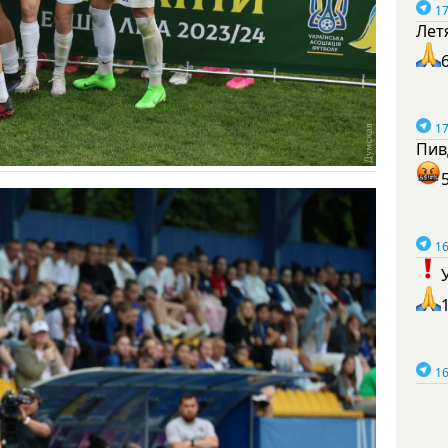
17
Лет
17
Пив
16
16