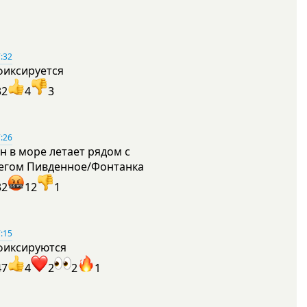
:32
фиксируется
32
4
3
:26
н в море летает рядом с
егом Пивденное/Фонтанка
32
12
1
:15
фиксируются
47
4
2
2
1