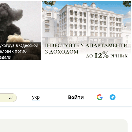
ухогруз в Одесской
еловек погиб,
адали
укр
Войти