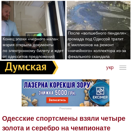
После «волшебного пенделя»:
Конец эпохи «черного нала»:
громада под Одессой тратит
мэрия открыла документы
6 миллионов на ремонт
по электронному билету и ждет
«ничейного» коллектора из-за
от одесситов предложений
фекального скандала
укр
Реклама
Одесские спортсмены взяли четыре
золота и серебро на чемпионате