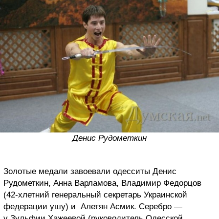
Денис Рудометкин
Золотые медали завоевали одесситы Денис
Рудометкин, Анна Варламова, Владимир Федорцов
(42-хлетний генеральный секретарь Украинской
федерации ушу) и Алетян Асмик. Серебро —
у Зульфии Хажеевой (руководитель Одесской