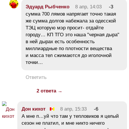
Эдуард Рыбченко
8 апр, 14:03
-3
сумма 700 лямов напрягает точно такая
же сумма долгов набежала за одесской
ТЭЦ которую мэр просит- отдайте
городу… КП ТГО это наша "черная дыра"
в ней дырах есть особенность
миллиардные по плотности вещества
и масса тел сжимаются до иголочной
точки…
Ответить
2 ответа →
Дон кихот
8 апр, 15:33
-6
А мне п…уй что там у тепловиков я целый
сезон не платил, и мне никто ничего