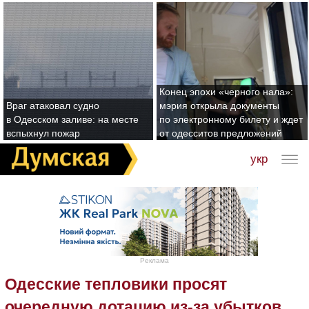
Конец эпохи «черного нала»:
Враг атаковал судно
мэрия открыла документы
в Одесском заливе: на месте
по электронному билету и ждет
вспыхнул пожар
от одесситов предложений
укр
Реклама
Одесские тепловики просят
очередную дотацию из-за убытков