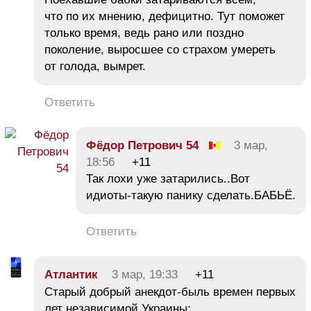
что по их мнению, дефицитно. Тут поможет
только время, ведь рано или поздно
поколение, выросшее со страхом умереть
от голода, вымрет.
Ответить
Фёдор Петрович 54
3 мар,
18:56
+11
Так лохи уже затарились..Вот
идиоты-такую панику сделать.БАБЬЁ.
Ответить
Атлантик
3 мар, 19:33
+11
Старый добрый анекдот-быль времен первых
лет независимой Украины: