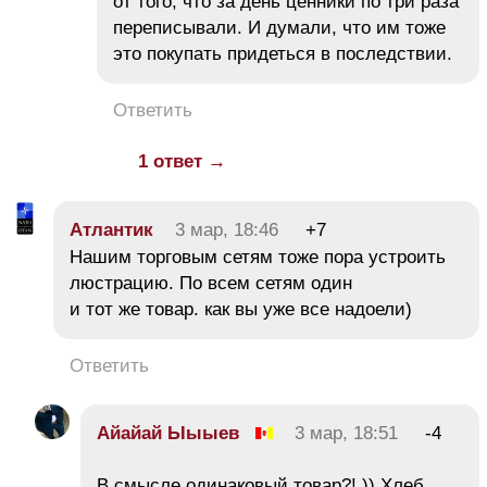
от того, что за день ценники по три раза
переписывали. И думали, что им тоже
это покупать придеться в последствии.
Ответить
1 ответ →
Атлантик
3 мар, 18:46
+7
Нашим торговым сетям тоже пора устроить
люстрацию. По всем сетям один
и тот же товар. как вы уже все надоели)
Ответить
Айайай Ыыыев
3 мар, 18:51
-4
В смысле одинаковый товар?! )) Хлеб,