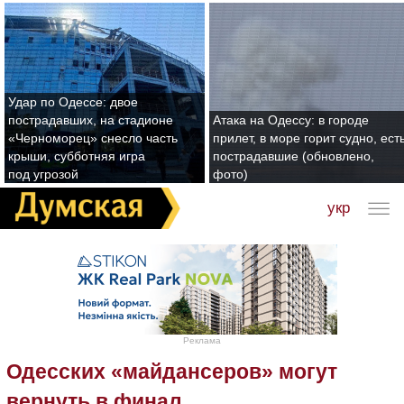
Удар по Одессе: двое
пострадавших, на стадионе
Атака на Одессу: в городе
«Черноморец» снесло часть
прилет, в море горит судно, ест
крыши, субботняя игра
пострадавшие (обновлено,
под угрозой
фото)
укр
Реклама
Одесских «майдансеров» могут
вернуть в финал