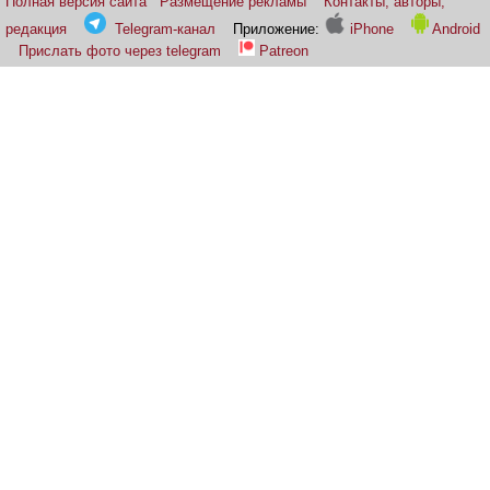
Полная версия сайта
Размещение рекламы
Контакты, авторы,
редакция
Telegram-канал
Приложение:
iPhone
Android
Прислать фото через telegram
Patreon