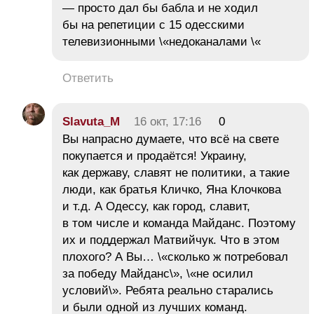
— просто дал бы бабла и не ходил
бы на репетиции с 15 одесскими
телевизионными \«недоканалами \«
Ответить
Slavuta_M
16 окт, 17:16
0
Вы напрасно думаете, что всё на свете
покупается и продаётся! Украину,
как державу, славят не политики, а такие
люди, как братья Кличко, Яна Клочкова
и т.д. А Одессу, как город, славит,
в том числе и команда Майданс. Поэтому
их и поддержал Матвийчук. Что в этом
плохого? А Вы… \«сколько ж потребовал
за победу Майданс\», \«не осилил
условий\». Ребята реально старались
и были одной из лучших команд.