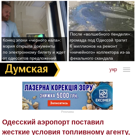
После «волшебного пенделя»:
Конец эпохи «черного нала»:
громада под Одессой тратит
мэрия открыла документы
6 миллионов на ремонт
по электронному билету и ждет
«ничейного» коллектора из-за
от одесситов предложений
фекального скандала
укр
Реклама
Одесский аэропорт поставил
жесткие условия топливному агенту,