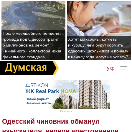
После «волшебного пенделя»:
громада под Одессой тратит
Хотят макароны, котлеты
6 миллионов на ремонт
и курицу: чем будут кормить
«ничейного» коллектора из-за
одесских школьников и почему
фекального скандала
к началу года могут не успеть?
укр
Реклама
Одесский чиновник обманул
взыскателя, вернув арестованное