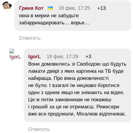
Гриня Кот
18 фев, 17:25
+13
окна в мерии не забудьте
забаррикадировать… ворье…
Ответить
IgorL
18 фев, 17:29
+3
Вони домовились зі Свободою що будуть
ламати двері з яких картинка на ТБ буде
найкраща. Про вікна домовленості
не було. І взагалі їм нецікаво боротися
один з одним якщо не знімають на відео.
Це ж потім замовникам не покажеш
і грошей за це не отримаєш. Режисери
вже все продумали, Міхалков відпочиває.
Ответить