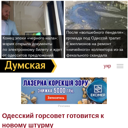
После «волшебного пенделя»:
Конец эпохи «черного нала»:
громада под Одессой тратит
мэрия открыла документы
6 миллионов на ремонт
по электронному билету и ждет
«ничейного» коллектора из-за
от одесситов предложений
фекального скандала
укр
Реклама
Одесский горсовет готовится к
новому штурму