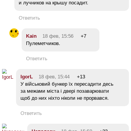
и лучников на крышу посадит.
Ответить
Kain
18 фев, 15:56
+7
Пулеметчиков.
Ответить
IgorL
18 фев, 15:44
+13
У військовий бункер їх пересадити десь
за межами міста і двері позаварювати
щоб до них ніхто ніколи не прорвався.
Ответить