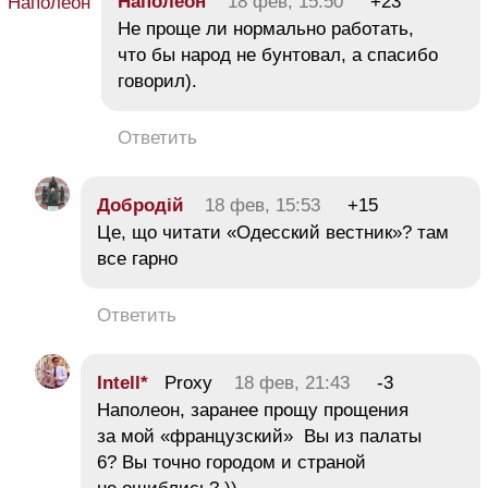
Наполеон
18 фев, 15:50
+23
Не проще ли нормально работать,
что бы народ не бунтовал, а спасибо
говорил).
Ответить
Добродій
18 фев, 15:53
+15
Це, що читати «Одесский вестник»? там
все гарно
Ответить
Intell*
Proxy
18 фев, 21:43
-3
Наполеон, заранее прощу прощения
за мой «французский» Вы из палаты
6? Вы точно городом и страной