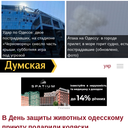
Удар по Одессе: двое
пострадавших, на стадионе
Атака на Одессу: в городе
«Черноморец» снесло часть
прилет, в море горит судно, ест
крыши, субботняя игра
пострадавшие (обновлено,
под угрозой
фото)
укр
Реклама
В День защиты животных одесскому
приюту подарили коляски