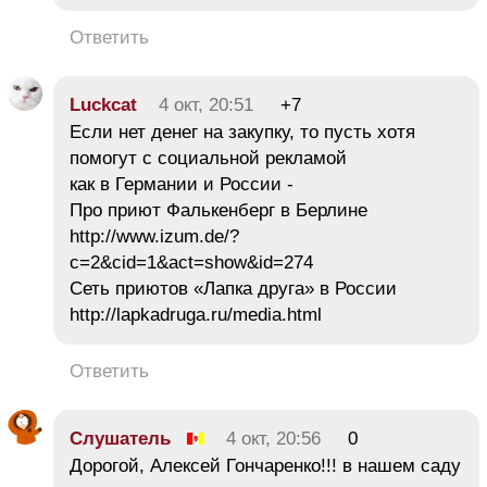
Ответить
Luckcat
4 окт, 20:51
+7
Если нет денег на закупку, то пусть хотя
помогут с социальной рекламой
как в Германии и России -
Про приют Фалькенберг в Берлине
http://www.izum.de/?
c=2&cid=1&act=show&id=274
Сеть приютов «Лапка друга» в России
http://lapkadruga.ru/media.html
Ответить
Слушатель
4 окт, 20:56
0
Дорогой, Алексей Гончаренко!!! в нашем саду