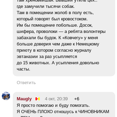
там хреновейшая. Бывший утиль цех..
где замучили тысячи собак.
Там в помещении жолоб в полу есть,
который говорят был кровостоком.
Им бы помещение побольше. Досок,
шифера, проволоки — а ребята волонтеры
забахали бы будок. К «Ковчегу» у меня
больше доверия чем даже к Немецкому
приюту в котором согласно журналу
эвтаназии за раз усыпляется
до 15 животных. А усыпления довольно
часты.
Ответить
Maugly
4 окт, 20:39
+6
Я просто помогаю и буду помогать.
Я ОЧЕНЬ ПЛОХО отношусь к ЧИНОВНИКАМ