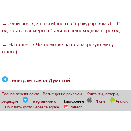
← Злой рок: дочь погибшего в "прокурорском ДТП"
одессита насмерть сбили на пешеходном переходе
→ На пляже в Черноморке нашли морскую мину
(фото)
Телеграм канал Думской
:
Полная версия сайта
Размещение рекламы
Контакты, авторы,
редакция
Telegram-канал
Приложение:
iPhone
Android
Прислать фото через telegram
Patreon