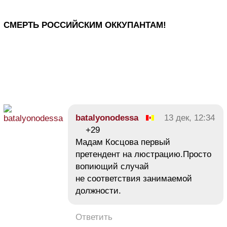
Подробнее:
СМЕРТЬ РОССИЙСКИМ ОККУПАНТАМ!
http://kodeksy.com.ua/ka/grajdanskij_kodeks_uk
382.htm
batalyonodessa
13 дек, 12:34
+29
Мадам Косцова первый
претендент на люстрацию.Просто
вопиющий случай
не соответствия занимаемой
должности.
Ответить