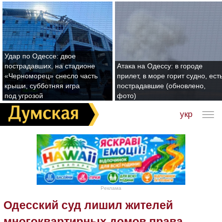
Удар по Одессе: двое
пострадавших, на стадионе
Атака на Одессу: в городе
«Черноморец» снесло часть
прилет, в море горит судно, ест
крыши, субботняя игра
пострадавшие (обновлено,
под угрозой
фото)
укр
Реклама
Одесский суд лишил жителей
многоквартирных домов права