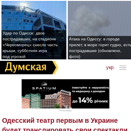
Удар по Одессе: двое
пострадавших, на стадионе
Атака на Одессу: в городе
«Черноморец» снесло часть
прилет, в море горит судно, ест
крыши, субботняя игра
пострадавшие (обновлено,
под угрозой
фото)
укр
Реклама
Одесский театр первым в Украине
будет транслировать свои спектакли