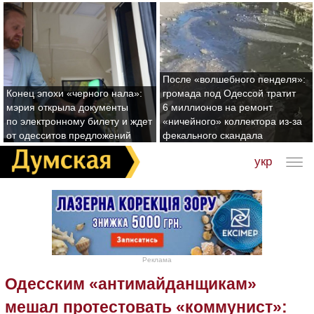
После «волшебного пенделя»:
Конец эпохи «черного нала»:
громада под Одессой тратит
мэрия открыла документы
6 миллионов на ремонт
по электронному билету и ждет
«ничейного» коллектора из-за
от одесситов предложений
фекального скандала
укр
Реклама
Одесским «антимайданщикам»
мешал протестовать «коммунист»: