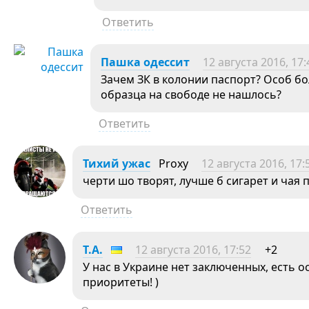
Ответить
Пашка одессит
12 августа 2016, 17:
Зачем ЗК в колонии паспорт? Особ б
образца на свободе не нашлось?
Ответить
Тихий ужас
Proxy
12 августа 2016, 17:
черти шо творят, лучше б сигарет и чая 
Ответить
Т.А.
12 августа 2016, 17:52
+2
У нас в Украине нет заключенных, есть 
приоритеты! )