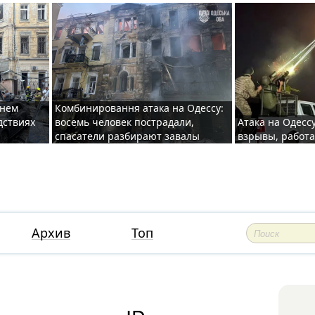
хнем
Комбинировання атака на Одессу:
дствиях
восемь человек пострадали,
Атака на Одесс
спасатели разбирают завалы
взрывы, работ
Архив
Топ