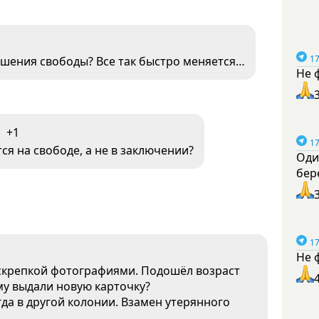
17
шения свободы? Все так быстро меняется…
Не 
+1
17
ся на свободе, а не в заключении?
Оди
бер
17
Не 
 скрепкой фотографиями. Подошёл возраст
ому выдали новую карточку?
огда в другой колонии. Взамен утерянного