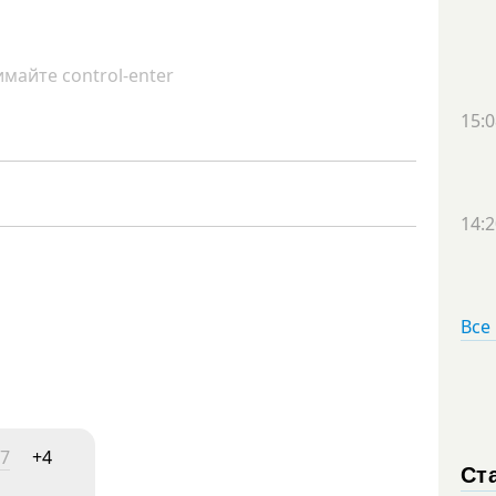
майте control-enter
15:0
14:2
Все
37
+4
Ст