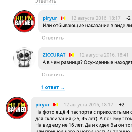
Ответить
piryur
12 августа 2016, 18:17
-2
Или отбывающие наказание в виде ли
Ответить
ZICCURAT
12 августа 2016, 18:41
А в чем разница? Осужденные находят
Ответить
1 ответ →
piryur
12 августа 2016, 18:17
+2
На фото ещё 4 паспорта с приколотыми
для склеивания (25, 45 лет). А почему эт
На вид ему не 16 лет. Да и сидел бы он т
или пришедшего в негодность? Странно.