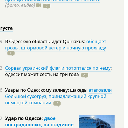
(фото, видео)
7
вгуста
9
В Одесскую область идет Quiriakus:
обещает
грозы, штормовой ветер и ночную прохладу
11
2
Сорвал украинский флаг и потоптался по нему
:
одессит может сесть на три
года
29
6
Удары по Одесскому заливу: шахеды
атаковали
большой сухогруз, принадлежащий крупной
немецкой компании
7
2
Удар по Одессе:
двое
пострадавших, на стадионе