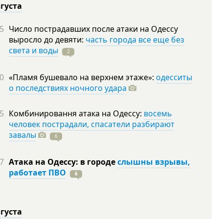
вгуста
5
Число пострадавших после атаки на Одессу
выросло до девяти:
часть города все еще без
света и воды
2
0
«Пламя бушевало на верхнем этаже»:
одесситы
о последствиях ночного удара
5
Комбинировання атака на Одессу:
восемь
человек пострадали, спасатели разбирают
завалы
6
7
Атака на Одессу: в городе
слышны взрывы,
работает ПВО
6
вгуста