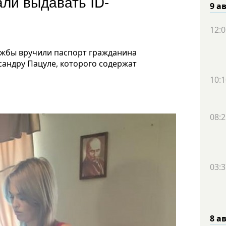
ли выдавать ID-
9 а
12:0
ужбы вручили паспорт гражданина
сандру Пацуле, которого содержат
10:1
08:2
03:3
8 а