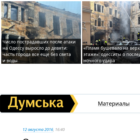
Число пострадавших после атаки
на Одессу выросло до девяти:
«Пламя бушевало на вер
часть города все еще без света
этаже»: одесситы о после
и воды
ночного удара
Материалы
12 августа 2016
, 16:40