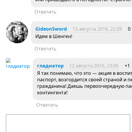
Ответить
GideonSword
12 августа 2016, 22:39
0
Идем в Шенген!
Ответить
гладиатор
12 августа 2016, 23:05
+1
Я так понимаю, что это — акция в восп
паспорт, возгордится своей страной и 
гражданина! Даешь первоочередную па
контингента!
Ответить