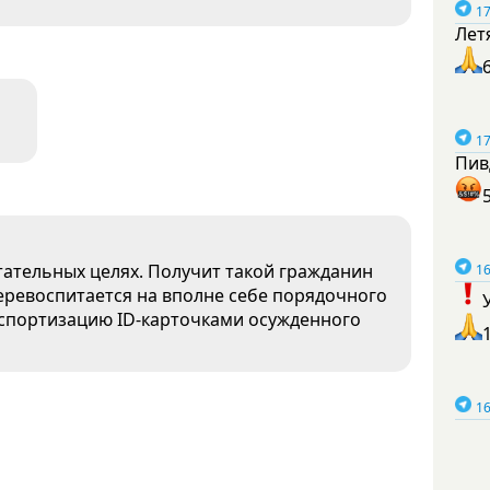
17
Лет
17
Пив
итательных целях. Получит такой гражданин
16
перевоспитается на вполне себе порядочного
спортизацию ID-карточками осужденного
16