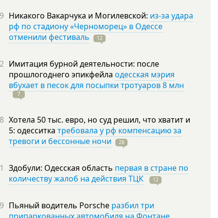
9
Никакого Вакарчука и Могилевской:
из-за удара
рф по стадиону «Черноморец» в Одессе
отменили фестиваль
12
2
Имитация бурной деятельности: после
прошлогоднего эпикфейла
одесская мэрия
вбухает в песок для посыпки тротуаров 8 млн
7
8
Хотела 50 тыс. евро, но суд решил, что хватит и
5: одесситка
требовала у рф компенсацию за
тревоги и бессонные ночи
28
1
Здобули: Одесская область
первая в стране по
количеству жалоб на действия ТЦК
12
9
Пьяный водитель Porsche
разбил три
припаркованных автомобиля на Фонтане