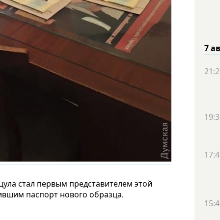
7 а
21:2
19:3
17:4
цула стал первым представителем этой
ившим паспорт нового образца.
15:4