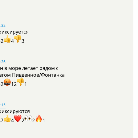
:32
фиксируется
32
4
3
:26
н в море летает рядом с
егом Пивденное/Фонтанка
32
12
1
:15
фиксируются
47
4
2
2
1