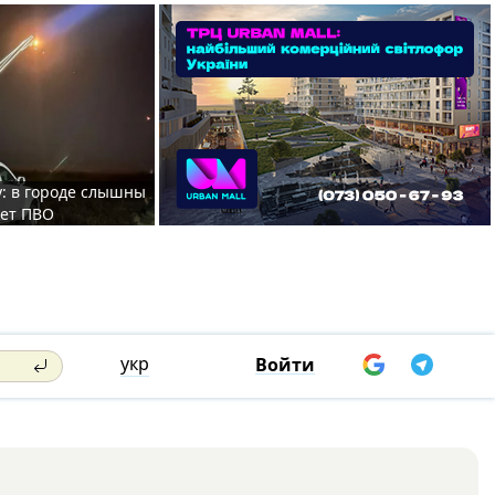
у: в городе слышны
ает ПВО
укр
Войти