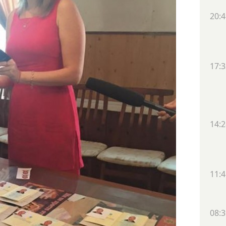
20:4
17:3
14:2
11:4
08:3