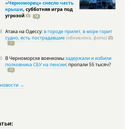
«Черноморец» снесло часть
крыши
, субботняя игра под
угрозой
14
8
Атака на Одессу:
в городе прилет, в море горит
судно, есть пострадавшие
(обновлено, фото)
2
0
В Черноморске военкомы
задержали и избили
полковника СБУ на пенсии
: пропали 55
тысяч?
34
 новости →
атьи: