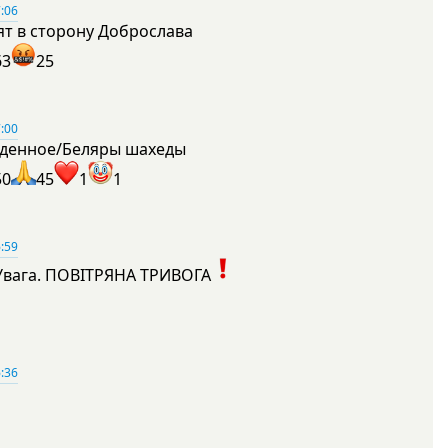
:06
ят в сторону Доброслава
63
25
:00
денное/Беляры шахеды
50
45
1
1
:59
Увага. ПОВІТРЯНА ТРИВОГА
1
:36