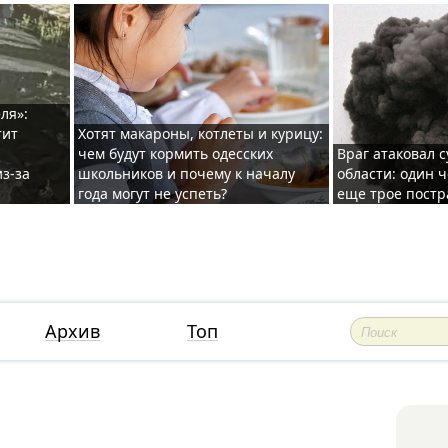
ля»:
тит
Хотят макароны, котлеты и курицу:
чем будут кормить одесских
Враг атаковал с
з-за
школьников и почему к началу
области: один ч
года могут не успеть?
еще трое постр
Архив
Топ