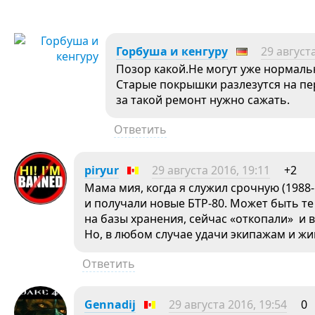
Горбуша и кенгуру
29 августа
Позор какой.Не могут уже нормаль
Старые покрышки разлезутся на пер
за такой ремонт нужно сажать.
Ответить
piryur
29 августа 2016, 19:11
+2
Мама мия, когда я служил срочную (1988-
и получали новые БТР-80. Может быть те 
на базы хранения, сейчас «откопали» и в
Но, в любом случае удачи экипажам и ж
Ответить
Gennadij
29 августа 2016, 19:54
0