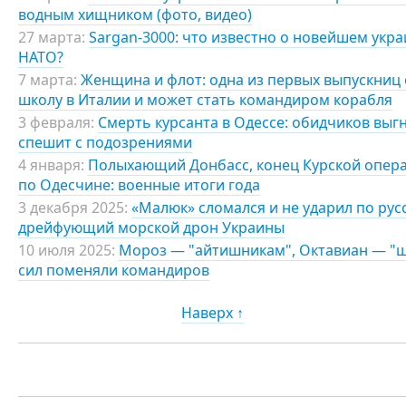
водным хищником (фото, видео)
27 марта:
Sargan-3000: что известно о новейшем укр
НАТО?
7 марта:
Женщина и флот: одна из первых выпускниц
школу в Италии и может стать командиром корабля
3 февраля:
Смерть курсанта в Одессе: обидчиков выг
спешит с подозрениями
4 января:
Полыхающий Донбасс, конец Курской опера
по Одесчине: военные итоги года
3 декабря 2025:
«Малюк» сломался и не ударил по ру
дрейфующий морской дрон Украины
10 июля 2025:
Мороз — "айтишникам", Октавиан — "шв
сил поменяли командиров
Наверх ↑