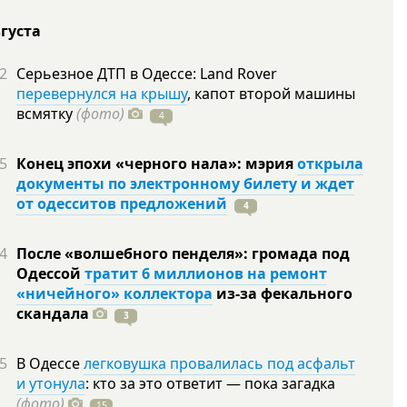
вгуста
2
Серьезное ДТП в Одессе: Land Rover
перевернулся на крышу
, капот второй машины
всмятку
(фото)
4
5
Конец эпохи «черного нала»: мэрия
открыла
документы по электронному билету и ждет
от одесситов предложений
4
4
После «волшебного пенделя»: громада под
Одессой
тратит 6 миллионов на ремонт
«ничейного» коллектора
из-за фекального
скандала
3
5
В Одессе
легковушка провалилась под асфальт
и утонула
: кто за это ответит — пока загадка
(фото)
15