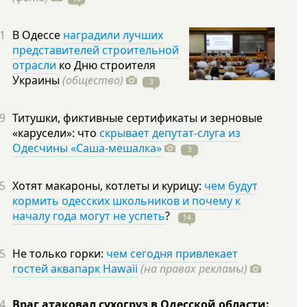
1
В Одессе
наградили лучших
представителей строительной
отрасли
ко Дню строителя
Украины
(общество)
3
9
Титушки, фиктивные сертификаты и зерновые
«карусели»: что
скрывает депутат-слуга из
Одесчины «Саша-мешалка»
3
5
Хотят макароны, котлеты и курицу:
чем будут
кормить одесских школьников и почему к
началу года могут не успеть
?
14
5
Не только горки:
чем сегодня привлекает
гостей аквапарк Hawaii
(на правах рекламы)
4
Враг атаковал сухогруз в Одесской области: