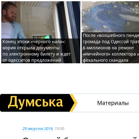
После «волшебного пенде
Конец эпохи «черного нала»:
громада под Одессой тра
мэрия открыла документы
6 миллионов на ремонт
по электронному билету и ждет
«ничейного» коллектора и
от одесситов предложений
фекального скандала
Материалы
29 августа 2016
, 19:00