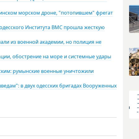
аинском морском дроне, "потопившем" фрегат
 одесского Института ВМС прошла жесткую
нали из военной академии, но полиция не
ции, обострение на море и системные удары
сским: румынские военные уничтожили
едам": в двух одесских бригадах Вооруженных