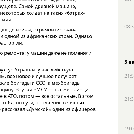
рущеве. Самой древней машине,
 некоторых солдат на таких «бэтрах»
рмии.
08:3
ации до войны, отремонтирована
и одной из африканских стран. Однако
расторгли.
о ремонта: у машин даже не поменяли
5 а
уктур Украины: у нас действует
21:5
м, все новое и лучшее получает
ские бригады и ССО, а мехбригады
нципу. Внутри ВМСУ — тот же принцип:
 в АТО, потом — все остальные. В этом
21:3
 себя, по сути, ополчение в черных
— рассказал «Думской» один из офицеров
19:0