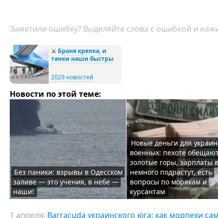
Заметили ошибку? Выделяйте слова с ошибкой и нажи
⚔️
Броня крепка, и
танки наши быстры
2029 новостей
Новости по этой теме:
Новые деньги для украин
военных: пехоте обещаю
золотые горы, зарплаты 
Без паники: взрывы в Одесском
немного подрастут, есть
заливе — это учения, в небе —
вопросы по морякам и
наши!
курсантам
1 апреля:
Barracuda украинского юга: как морпехи с