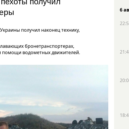
 пехоты получил
теры
6 а
22:5
Украины получил наконец технику,
плавающих бронетранспортерах,
21:4
и помощи водометных движителей.
20:0
18:4