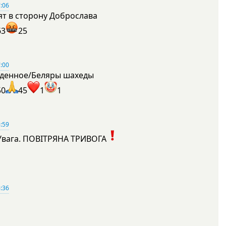
:06
ят в сторону Доброслава
63
25
:00
денное/Беляры шахеды
50
45
1
1
:59
Увага. ПОВІТРЯНА ТРИВОГА
1
:36