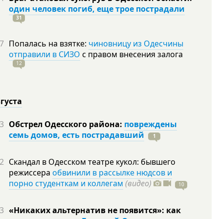
один человек погиб, еще трое пострадали
31
7
Попалась на взятке:
чиновницу из Одесчины
отправили в СИЗО
с правом внесения залога
12
вгуста
3
Обстрел Одесского района:
повреждены
семь домов, есть пострадавший
1
2
Скандал в Одесском театре кукол: бывшего
режиссера
обвинили в рассылке нюдсов и
порно студенткам и коллегам
(видео)
10
3
«Никаких альтернатив не появится»: как