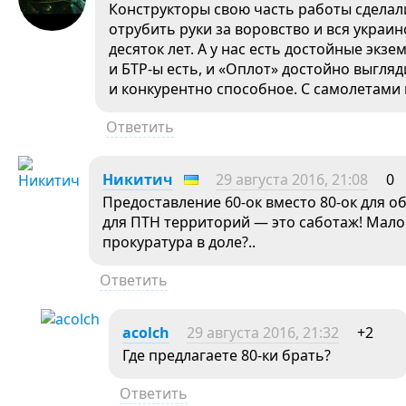
Конструкторы свою часть работы сделали.
отрубить руки за воровство и вся украи
десяток лет. А у нас есть достойные экз
и БТР-ы есть, и «Оплот» достойно выгля
и конкурентно способное. С самолетами 
Ответить
Никитич
29 августа 2016, 21:08
0
Предоставление 60-ок вместо 80-ок для 
для ПТН территорий — это саботаж! Мало 
прокуратура в доле?..
Ответить
acolch
29 августа 2016, 21:32
+2
Где предлагаете 80-ки брать?
Ответить