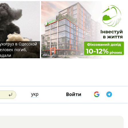
ухогруз в Одесской
еловек погиб,
адали
укр
Войти