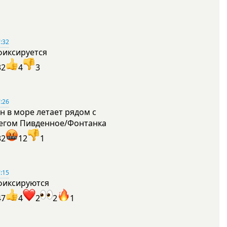
:32
фиксируется
32
4
3
:26
н в море летает рядом с
егом Пивденное/Фонтанка
32
12
1
:15
фиксируются
47
4
2
2
1