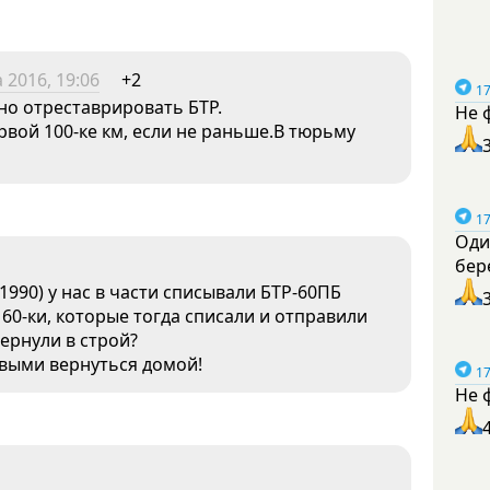
 2016, 19:06
+2
17
но отреставрировать БТР.
Не 
вой 100-ке км, если не раньше.В тюрьму
17
Оди
бер
1990) у нас в части списывали БТР-60ПБ
60-ки, которые тогда списали и отправили
ернули в строй?
ивыми вернуться домой!
17
Не 