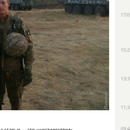
17:0
15:2
13:3
11:3
09:4
ма старые — это «шестидесятки»,