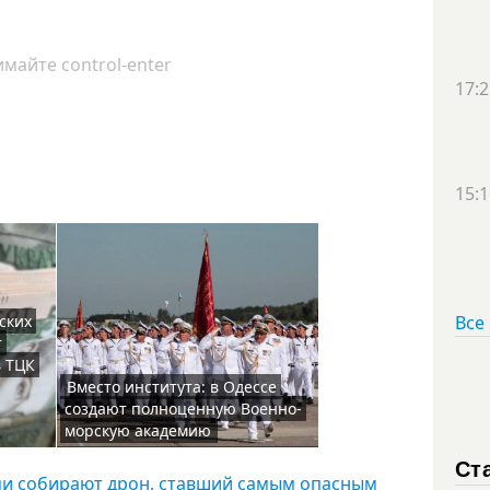
майте control-enter
17:2
15:1
ских
Все
т
в ТЦК
Вместо института: в Одессе
создают полноценную Военно-
морскую академию
Ст
ами собирают дрон, ставший самым опасным