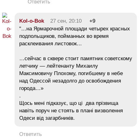
Ответить
Kol-o-Bok
27 сен, 20:10
+9
"…на Ярмарочной площади четырех красных
подпольщиков, пойманных во время
расклеивания листовок…
…сейчас в сквере стоит памятник советскому
летчику — лейтенанту Михаилу
Максимовичу Плохому, погибшему в небе
над Одессой незадолго до освобождения
города…»
.
Щось мені підказує, що ці два прізвища
навіть поруч не стоять в плані визволення
Одеси від загарбників.
Ответить