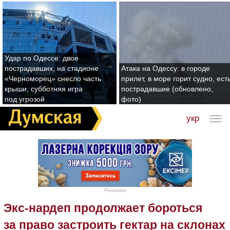
Удар по Одессе: двое
пострадавших, на стадионе
Атака на Одессу: в городе
«Черноморец» снесло часть
прилет, в море горит судно, ест
крыши, субботняя игра
пострадавшие (обновлено,
под угрозой
фото)
укр
Реклама
Экс-нардеп продолжает бороться
за право застроить гектар на склонах