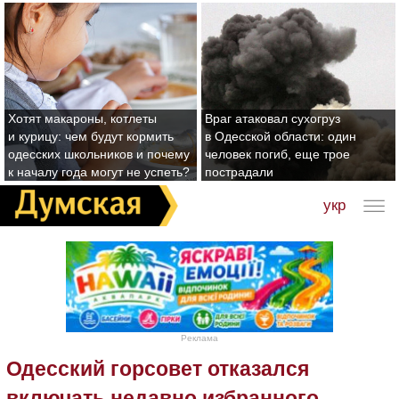
Хотят макароны, котлеты
Враг атаковал сухогруз
и курицу: чем будут кормить
в Одесской области: один
одесских школьников и почему
человек погиб, еще трое
к началу года могут не успеть?
пострадали
укр
Реклама
Одесский горсовет отказался
включать недавно избранного