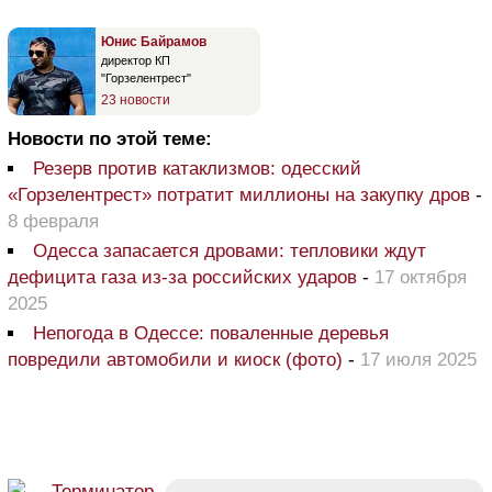
Юнис Байрамов
директор КП
"Горзелентрест"
23 новости
Новости по этой теме:
Резерв против катаклизмов: одесский
«Горзелентрест» потратит миллионы на закупку дров
-
8 февраля
Одесса запасается дровами: тепловики ждут
дефицита газа из-за российских ударов
-
17 октября
2025
Непогода в Одессе: поваленные деревья
повредили автомобили и киоск (фото)
-
17 июля 2025