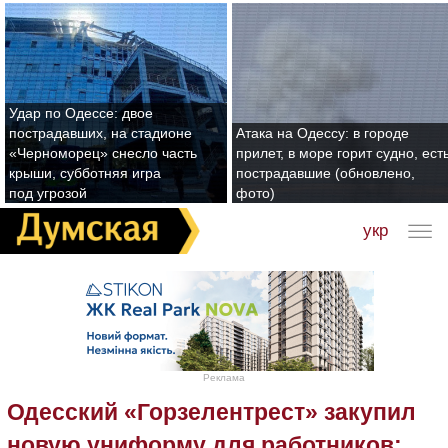
Удар по Одессе: двое
пострадавших, на стадионе
Атака на Одессу: в городе
«Черноморец» снесло часть
прилет, в море горит судно, ест
крыши, субботняя игра
пострадавшие (обновлено,
под угрозой
фото)
укр
Реклама
Одесский «Горзелентрест» закупил
новую униформу для работников: