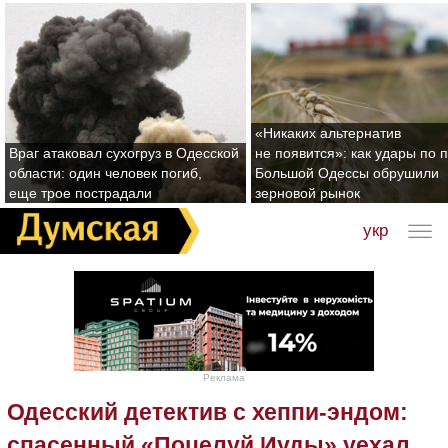
«Никаких альтернатив
Враг атаковал сухогруз в Одесской
не появится»: как удары по 
области: один человек погиб,
Большой Одессы обрушили
еще трое пострадали
зерновой рынок
укр
Реклама
Одесский детектив с хеппи-эндом:
спасенный «Поцелуй Иуды» уехал