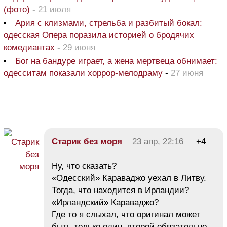
(фото)
-
21 июля
Ария с клизмами, стрельба и разбитый бокал:
одесская Опера поразила историей о бродячих
комедиантах
-
29 июня
Бог на бандуре играет, а жена мертвеца обнимает:
одесситам показали хоррор-мелодраму
-
27 июня
Старик без моря
23 апр, 22:16
+4
Ну, что сказать?
«Одесский» Караваджо уехал в Литву.
Тогда, что находится в Ирландии?
«Ирландский» Караваджо?
Где то я слыхал, что оригинал может
быть только один, второй обязательно