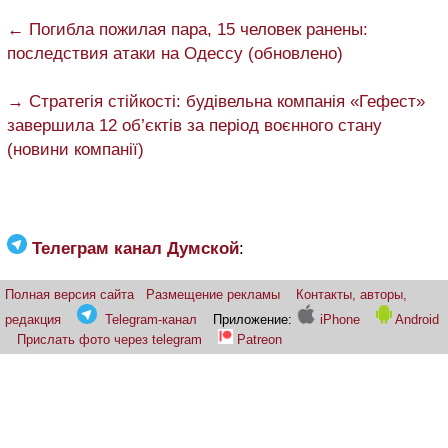
← Погибла пожилая пара, 15 человек ранены:
последствия атаки на Одессу (обновлено)
→ Стратегія стійкості: будівельна компанія «Гефест»
завершила 12 об’єктів за період воєнного стану
(новини компанії)
Телеграм канал Думской
:
Полная версия сайта
Размещение рекламы
Контакты, авторы,
редакция
Telegram-канал
Приложение:
iPhone
Android
Прислать фото через telegram
Patreon