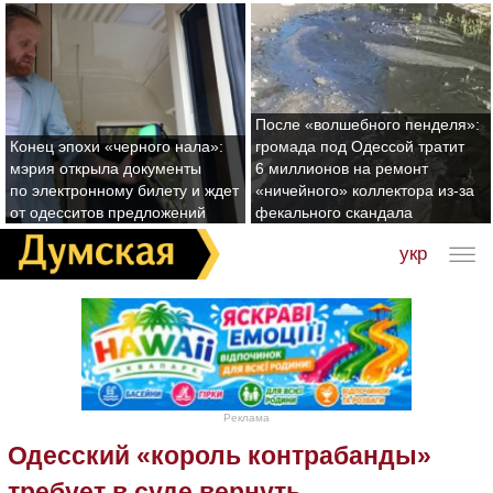
После «волшебного пенделя»:
Конец эпохи «черного нала»:
громада под Одессой тратит
мэрия открыла документы
6 миллионов на ремонт
по электронному билету и ждет
«ничейного» коллектора из-за
от одесситов предложений
фекального скандала
укр
Реклама
Одесский «король контрабанды»
требует в суде вернуть