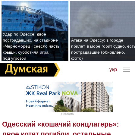
Удар по Одессе: двое
пострадавших, на стадионе
Атака на Одессу: в городе
«Черноморец» снесло часть
прилет, в море горит судно, ест
крыши, субботняя игра
пострадавшие (обновлено,
под угрозой
фото)
укр
Реклама
Одесский «кошачий концлагерь»:
двое котят погибли, остальные