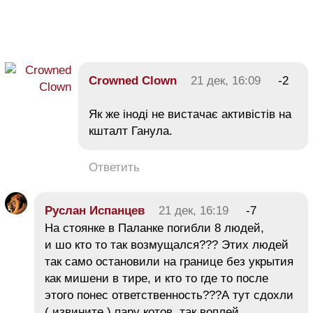
Crowned Clown
21 дек, 16:09
-2
Як же іноді не вистачає активістів на
кшталт Ганула.
Ответить
Руслан Испанцев
21 дек, 16:19
-7
На стоянке в Паланке погибли 8 людей,
и шо кто то так возмущался??? Этих людей
так само остановили на границе без укрытия
как мишени в тире, и кто то где то после
этого понес ответственность???А тут сдохли
( извините ) пару котов, так воплей