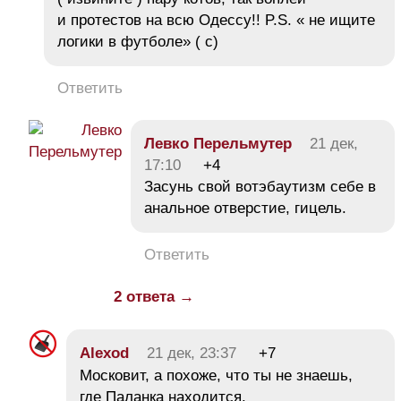
и протестов на всю Одессу!! P.S. « не ищите
логики в футболе» ( с)
Ответить
Левко Перельмутер
21 дек,
17:10
+4
Засунь свой вотэбаутизм себе в
анальное отверстие, гицель.
Ответить
2 ответа →
Alexod
21 дек, 23:37
+7
Московит, а похоже, что ты не знаешь,
где Паланка находится.