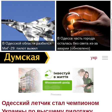
В Одессе часть города
В Одесской области разбился
осталась без света из-за
МиГ-29: пилот выжил
аварии (обновлено)
укр
Реклама
Одесский летчик стал чемпионом
Украины по высшему пилотажу