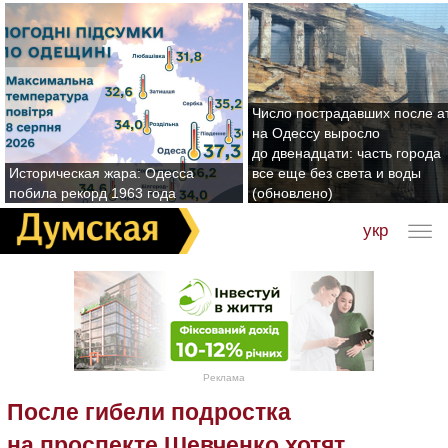
Число пострадавших после а
на Одессу выросло
до двенадцати: часть города
Историческая жара: Одесса
все еще без света и воды
побила рекорд 1963 года
(обновлено)
укр
Реклама
После гибели подростка
на проспекте Шевченко хотят