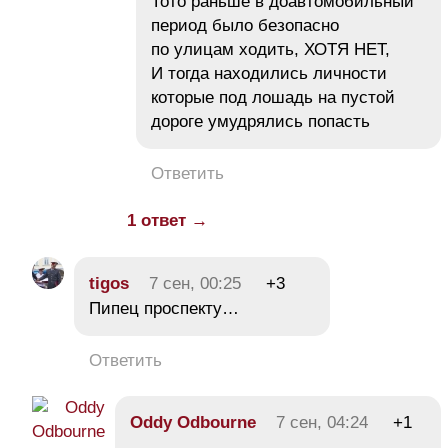
Тото раньше в доавтомобильный
период было безопасно
по улицам ходить, ХОТЯ НЕТ,
И тогда находились личности
которые под лошадь на пустой
дороге умудрялись попасть
Ответить
1 ответ →
tigos
7 сен, 00:25
+3
Пипец проспекту…
Ответить
Oddy Odbourne
7 сен, 04:24
+1