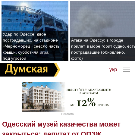
Удар по Одессе: двое
пострадавших, на стадионе
Атака на Одессу: в городе
«Черноморец» снесло часть
прилет, в море горит судно, ест
крыши, субботняя игра
пострадавшие (обновлено,
под угрозой
фото)
укр
Реклама
Одесский музей казачества может
закрыться: депутат от ОПЗЖ