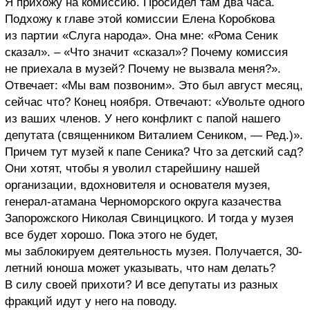
Я прихожу на комиссию. Просидел там два часа.
Подхожу к главе этой комиссии Елена Коробкова
из партии «Слуга народа». Она мне: «Рома Сеник
сказал». – «Что значит «сказал»? Почему комиссия
не приехала в музей? Почему не вызвала меня?».
Отвечает: «Мы вам позвоним». Это был август месяц,
сейчас что? Конец ноября. Отвечают: «Увольте одного
из ваших членов. У него конфликт с папой нашего
депутата (священником Виталием Сеником, — Ред.)».
Причем тут музей к папе Сеника? Что за детский сад?
Они хотят, чтобы я уволил старейшину нашей
организации, вдохновителя и основателя музея,
генерал-атамана Черноморского округа казачества
Запорожского Николая Свинцицкого. И тогда у музея
все будет хорошо. Пока этого не будет,
мы заблокируем деятельность музея. Получается, 30-
летний юноша может указывать, что нам делать?
В силу своей прихоти? И все депутаты из разных
фракций идут у него на поводу.