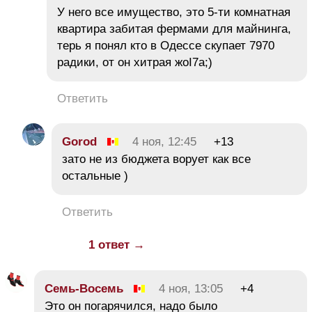
У него все имущество, это 5-ти комнатная
квартира забитая фермами для майнинга,
терь я понял кто в Одессе скупает 7970
радики, от он хитрая жоI7a;)
Ответить
Gorod
4 ноя, 12:45
+13
зато не из бюджета ворует как все
остальные )
Ответить
1 ответ →
Семь-Восемь
4 ноя, 13:05
+4
Это он погарячился, надо было