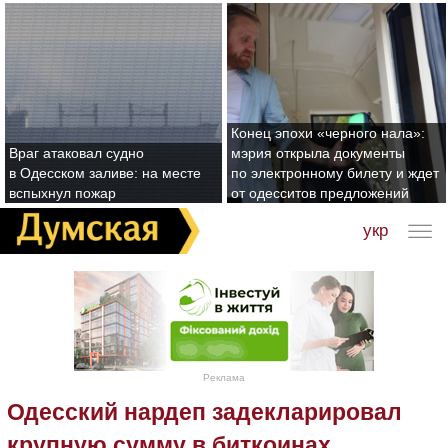
Конец эпохи «черного нала»:
Враг атаковал судно
мэрия открыла документы
в Одесском заливе: на месте
по электронному билету и ждет
вспыхнул пожар
от одесситов предложений
укр
Реклама
Одесский нардеп задекларировал
крупную сумму в биткоинах