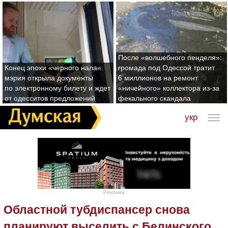
После «волшебного пенделя»:
Конец эпохи «черного нала»:
громада под Одессой тратит
мэрия открыла документы
6 миллионов на ремонт
по электронному билету и ждет
«ничейного» коллектора из-за
от одесситов предложений
фекального скандала
укр
Реклама
Областной тубдиспансер снова
планируют выселить с Белинского