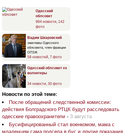
Одесский
облсовет
984 новости
,
142
фото
Вадим Шкаровский
замглавы Одесского
облсовета, член фракции
ОПЗЖ
58 новостей
,
7 фото
Одесский облсовет vs
волонтеры
34 новости
,
30 фото
Новости по этой теме:
После обращений следственной комиссии:
действия Болградского РТЦК будут расследовать
одесские правоохранители
-
3 августа
Бусифицированный стал военкомом, мама с
младенцем сама подсела в бус и другие показания