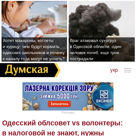
Хотят макароны, котлеты
Враг атаковал сухогруз
и курицу: чем будут кормить
в Одесской области: один
одесских школьников и почему
человек погиб, еще трое
к началу года могут не успеть?
пострадали
укр
Реклама
Одесский облсовет vs волонтеры:
в налоговой не знают, нужны