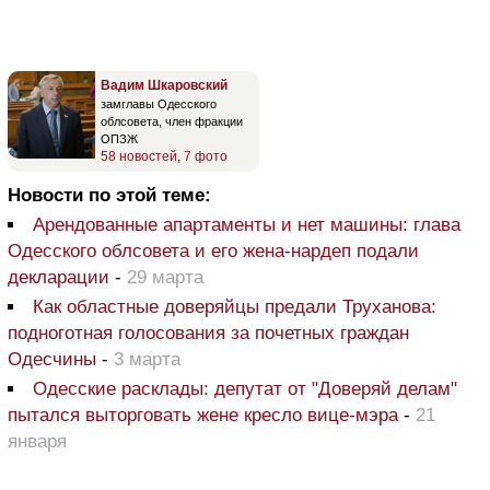
Вадим Шкаровский
замглавы Одесского
облсовета, член фракции
ОПЗЖ
58 новостей
,
7 фото
Новости по этой теме:
Арендованные апартаменты и нет машины: глава
Одесского облсовета и его жена-нардеп подали
декларации
-
29 марта
Как областные доверяйцы предали Труханова:
подноготная голосования за почетных граждан
Одесчины
-
3 марта
Одесские расклады: депутат от "Доверяй делам"
пытался выторговать жене кресло вице-мэра
-
21
января