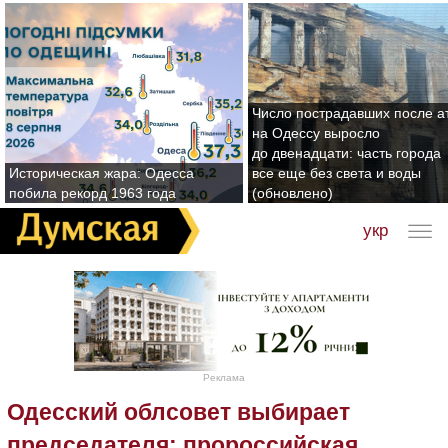
Число пострадавших после а
на Одессу выросло
до двенадцати: часть города
Историческая жара: Одесса
все еще без света и воды
побила рекорд 1963 года
(обновлено)
укр
Реклама
Одесский облсовет выбирает
председателя: пророссийская