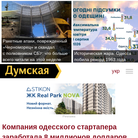
Ракетные атаки, поврежденный
«Черноморец» и скандал
с полковником СБУ: что больше
Историческая жара: Одесса
всего читали на этой неделе
побила рекорд 1963 года
укр
Реклама
Компания одесского стартапера
заработала 8 миллионов долларов