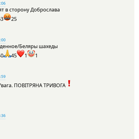
:06
ят в сторону Доброслава
63
25
:00
денное/Беляры шахеды
50
45
1
1
:59
Увага. ПОВІТРЯНА ТРИВОГА
1
:36