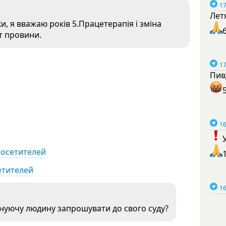
17
Лет
и, я вважаю років 5.Працетерапія і зміна
т провини.
17
Пив
16
посетителей
етителей
16
снуючу людину запрошувати до свого суду?