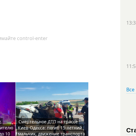
13:3
майте control-enter
11:5
Все
,
Смертельное ДТП на трассе
жителю
Киев-Одесса: погиб 15-летний
Ст
до 10
мальчик, движение транспорта