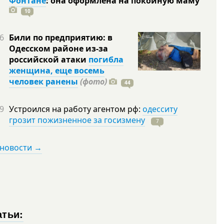
Фонтане
: она оформлена на покойную
маму
10
6
Били по предприятию: в
Одесском районе из-за
российской атаки
погибла
женщина, еще восемь
человек ранены
(фото)
44
9
Устроился на работу агентом рф:
одесситу
грозит пожизненное за госизмену
7
 новости →
атьи: