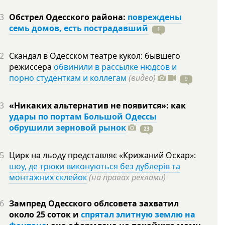
3
Обстрел Одесского района:
повреждены
семь домов, есть пострадавший
1
2
Скандал в Одесском театре кукол: бывшего
режиссера
обвинили в рассылке нюдсов и
порно студенткам и коллегам
(видео)
9
3
«Никаких альтернатив не появится»: как
удары по портам Большой Одессы
обрушили зерновой рынок
23
5
Цирк на льоду представляє «Крижаний Оскар»:
шоу, де трюки виконуються без дублерів та
монтажних склейок
(на правах реклами)
6
Зампред Одесского облсовета захватил
около 25 соток и
спрятал элитную землю на