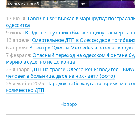
мальчик погиб
лет
17 июня:
Land Cruiser въехал в маршрутку: пострадал
одесситка
9 июня:
В Одессе грузовик сбил женщину насмерть: п
13 апреля:
Смертельное ДТП в Одессе: двое погибших
6 апреля:
В центре Одессы Mercedes влетел в скорую:
7 февраля:
Опасный переход на одесском Фонтане б
мэрию в суде, но не до конца
23 января:
ДТП на трассе Одесса-Рени: водитель BMW
человек в больнице, двое из них - дети (фото)
29 декабря 2025:
Парадоксы блэкаута: во время масс
количество ДТП
Наверх ↑