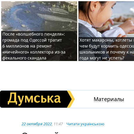
После «волшебного пенделя»:
громада под Одессой тратит
Хотят макароны, котлеты 
6 миллионов на ремонт
чем будут кормить одесск
«ничейного» коллектора из-за
школьников и почему к н
фекального скандала
года могут не успеть?
Материалы
22 октября 2022
, 11:47
Читати українською