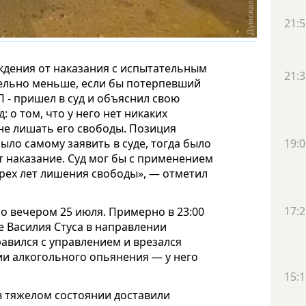
21:5
ждения от наказания с испытательным
21:3
ельно меньше, если бы потерпевший
 - пришел в суд и объяснил свою
 о том, что у него нет никаких
 не лишать его свободы. Позиция
ыло самому заявить в суде, тогда было
19:0
т наказание. Суд мог бы с применением
трех лет лишения свободы», — отметил
17:2
о вечером 25 июля. Примерно в 23:00
е Василия Стуса в направлении
равился с управлением и врезался
ии алкогольного опьянения — у него
15:1
в тяжелом состоянии доставили