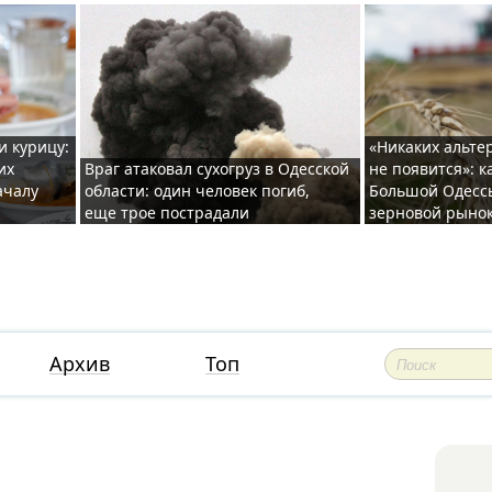
и курицу:
«Никаких альте
их
Враг атаковал сухогруз в Одесской
не появится»: к
ачалу
области: один человек погиб,
Большой Одесс
еще трое пострадали
зерновой рыно
Архив
Топ