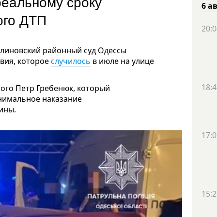
реальному сроку
6 а
ого ДТП
20:0
алиновский районный суд Одессы
вия, которое
случилось
в июле на улице
18:4
ого Петр Гребенюк, который
нимальное наказание
ины.
17:0
15:2