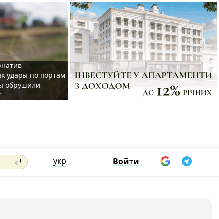
рнатив
ак удары по портам
ы обрушили
к
укр
Войти