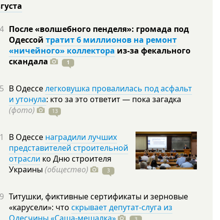
вгуста
4
После «волшебного пенделя»: громада под
Одессой
тратит 6 миллионов на ремонт
«ничейного» коллектора
из-за фекального
скандала
1
5
В Одессе
легковушка провалилась под асфальт
и утонула
: кто за это ответит — пока загадка
(фото)
13
1
В Одессе
наградили лучших
представителей строительной
отрасли
ко Дню строителя
Украины
(общество)
3
9
Титушки, фиктивные сертификаты и зерновые
«карусели»: что
скрывает депутат-слуга из
Одесчины «Саша-мешалка»
3