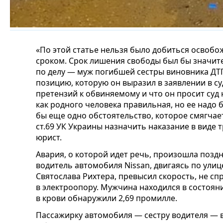
«По этой статье нельзя было добиться освобо
сроком. Срок лишения свободы был бы значит
по делу — муж погибшей сестры виновника ДТП
позицию, которую он выразил в заявлении в суд:
претензий к обвиняемому и что он просит суд
как родного человека правильная, но ее надо б
бы еще одно обстоятельство, которое смягчае
ст.69 УК Украины назначить наказание в виде 
юрист.
Авария, о которой идет речь, произошла поздн
водитель автомобиля Nissan, двигаясь по улиц
Святослава Рихтера, превысил скорость, не сп
в электроопору. Мужчина находился в состоян
в крови обнаружили 2,69 промилле.
Пассажирку автомобиля — сестру водителя — 