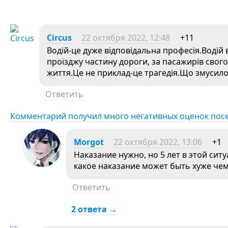
Circus
22 октября 2022, 12:48
+11
Водій-це дуже відповідальна професія.Водій 
проїзджу частину дороги, за пасажирів свого а
життя.Це не приклад-це трагедія.Що змусило
Ответить
Комментарий получил много негативных оценок пос
Morgot
22 октября 2022, 13:06
+1
Наказание нужно, но 5 лет в этой сит
какое наказание может быть хуже чем
Ответить
2 ответа →