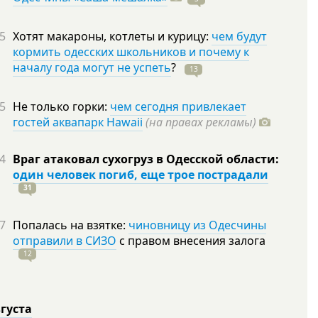
5
Хотят макароны, котлеты и курицу:
чем будут
кормить одесских школьников и почему к
началу года могут не успеть
?
13
5
Не только горки:
чем сегодня привлекает
гостей аквапарк Hawaii
(на правах рекламы)
4
Враг атаковал сухогруз в Одесской области:
один человек погиб, еще трое пострадали
31
7
Попалась на взятке:
чиновницу из Одесчины
отправили в СИЗО
с правом внесения залога
12
вгуста