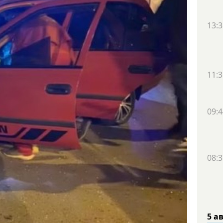
13:3
11:3
09:4
08:3
5 а