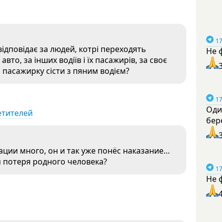
17
відповідає за людей, котрі переходять
Не 
вто, за інших водіїв і їх пасажирів, за своє
 пасажирку сісти з пяним водієм?
17
Оди
етителей
бер
уации много, он и так уже понёс наказание…
 потеря родного человека?
17
Не 