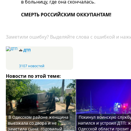
в больницу, где она скончалась.
СМЕРТЬ РОССИЙСКИМ ОККУПАНТАМ!
Заметили ошибку? Выделяйте слова с ошибкой и нажи
🚓
ДТП
3107 новостей
Новости по этой теме:
В Одесском районе женщина
Покинул воинскую службу
выезжала со двора и не
напился и устроил ДТП: 
заметила сына: годовалый
Одесской области грозит 