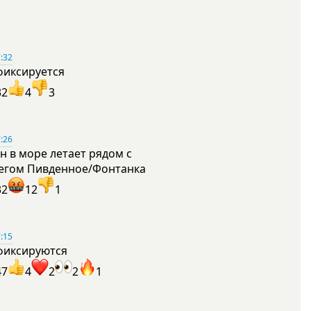
:32
фиксируется
32
4
3
:26
н в море летает рядом с
егом Пивденное/Фонтанка
32
12
1
:15
фиксируются
47
4
2
2
1