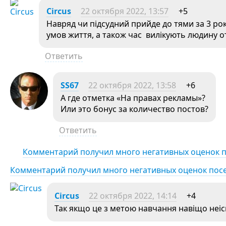
Circus
22 октября 2022, 13:57
+5
Навряд чи підсудний прийде до тями за 3 рок
умов життя, а також час вилікують людину о
Ответить
SS67
22 октября 2022, 13:58
+6
А где отметка «На правах рекламы»?
Или это бонус за количество постов?
Ответить
Комментарий получил много негативных оценок 
Комментарий получил много негативных оценок пос
Circus
22 октября 2022, 14:14
+4
Так якщо це з метою навчання навіщо неі