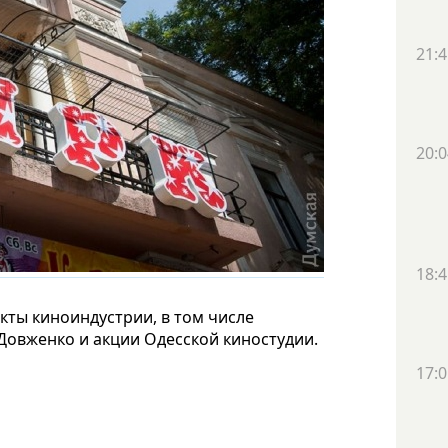
21:4
20:0
18:4
кты киноиндустрии, в том числе
овженко и акции Одесской киностудии.
17:0