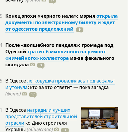
17
5
Конец эпохи «черного нала»: мэрия
открыла
документы по электронному билету и ждет
от одесситов предложений
9
4
После «волшебного пенделя»: громада под
Одессой
тратит 6 миллионов на ремонт
«ничейного» коллектора
из-за фекального
скандала
3
5
В Одессе
легковушка провалилась под асфальт
и утонула
: кто за это ответит — пока загадка
(фото)
17
1
В Одессе
наградили лучших
представителей строительной
отрасли
ко Дню строителя
Украины
(общество)
3