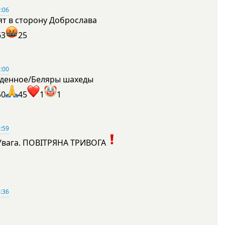
:06
ят в сторону Доброслава
63
25
:00
денное/Беляры шахеды
50
45
1
1
:59
Увага. ПОВІТРЯНА ТРИВОГА
1
:36