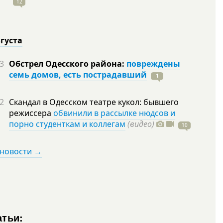
12
вгуста
3
Обстрел Одесского района:
повреждены
семь домов, есть пострадавший
1
2
Скандал в Одесском театре кукол: бывшего
режиссера
обвинили в рассылке нюдсов и
порно студенткам и коллегам
(видео)
10
 новости →
атьи: