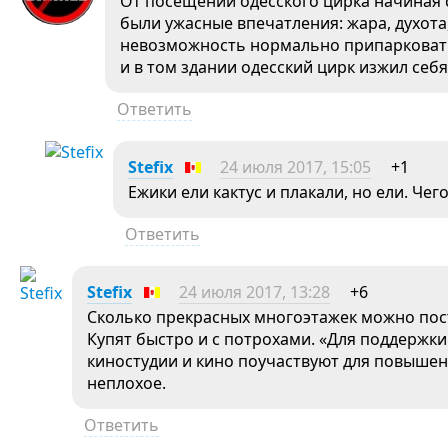
От посещений одесского цирка начиная с 
были ужасные впечатления: жара, духота,
невозможность нормально припарковатьс
и в том здании одесский цирк изжил себ
Ответить
Stefix
24 июля 2017, 15:05
+1
Ежики ели кактус и плакали, но ели. Чег
Ответить
Stefix
24 июля 2017, 13:28
+6
Сколько прекрасных многоэтажек можно пос
Купят быстро и с потрохами. «Для поддержки
киностудии и кино поучаствуют для повышен
неплохое.
Ответить