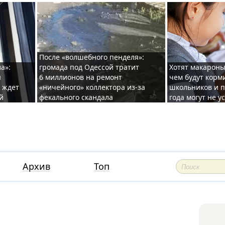
После «волшебного пенделя»:
а»:
громада под Одессой тратит
Хотят макароны
ы
6 миллионов на ремонт
чем будут корм
и ждет
«ничейного» коллектора из-за
школьников и п
й
фекального скандала
года могут не у
Архив
Топ