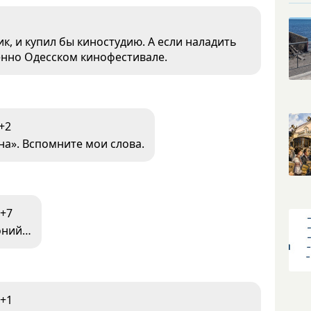
к, и купил бы киностудию. А если наладить
енно Одесском кинофестивале.
+2
на». Вспомните мои слова.
+7
оний…
+1