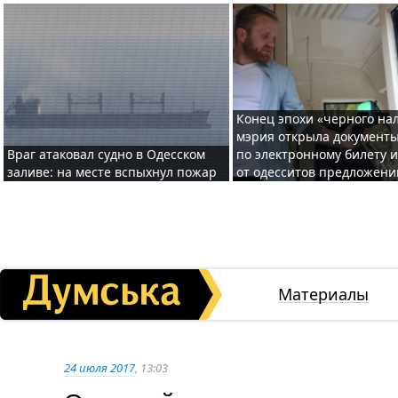
Конец эпохи «черного нал
мэрия открыла документ
Враг атаковал судно в Одесском
по электронному билету 
заливе: на месте вспыхнул пожар
от одесситов предложени
Материалы
24 июля 2017
, 13:03