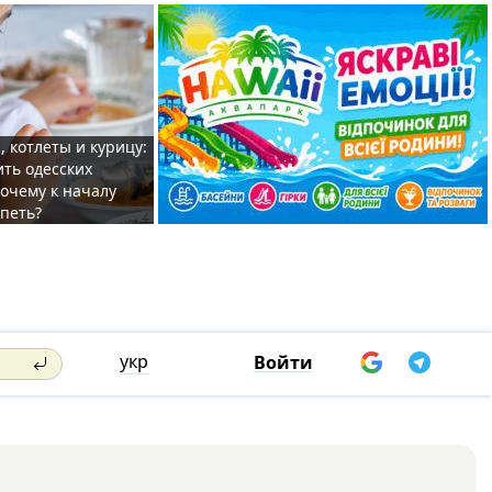
, котлеты и курицу:
ить одесских
очему к началу
спеть?
укр
Войти