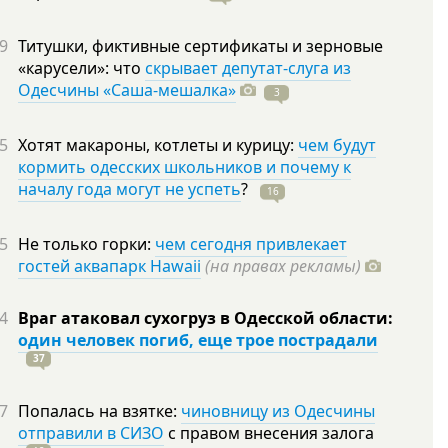
9
Титушки, фиктивные сертификаты и зерновые
«карусели»: что
скрывает депутат-слуга из
Одесчины «Саша-мешалка»
3
5
Хотят макароны, котлеты и курицу:
чем будут
кормить одесских школьников и почему к
началу года могут не успеть
?
16
5
Не только горки:
чем сегодня привлекает
гостей аквапарк Hawaii
(на правах рекламы)
4
Враг атаковал сухогруз в Одесской области:
один человек погиб, еще трое пострадали
37
7
Попалась на взятке:
чиновницу из Одесчины
отправили в СИЗО
с правом внесения залога