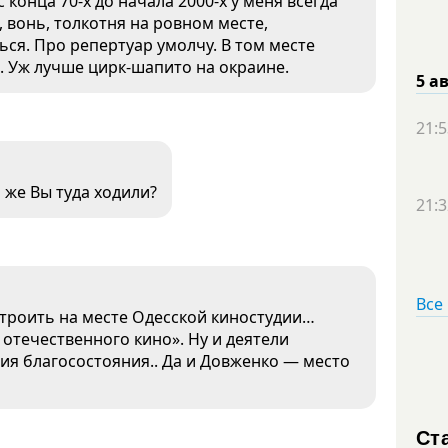
конца 70-х до начала 2000-х у меня всегда
 вонь, толкотня на ровном месте,
я. Про репертуар умолчу. В том месте
я. Уж лучше цирк-шапито на окраине.
5 а
21:5
о же Вы туда ходили?
21:3
Все
троить на месте Одесской киностудии…
 отечественного кино». Ну и деятели
ия благосостояния.. Да и Довженко — место
Ст