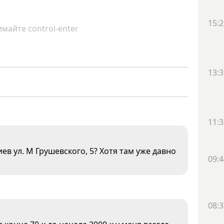
15:2
майте control-enter
13:3
11:3
иев ул. М Грушевского, 5? Хотя там уже давно
09:4
08:3