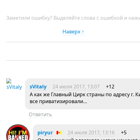
Заметили ошибку? Выделяйте слова с ошибкой и нажи
Наверх ↑
sVitaly
24 июля 2017, 13:07
+12
А как же Главный Цирк страны по адресу г. К
все приватизировали…
Ответить
piryur
24 июля 2017, 13:16
+5