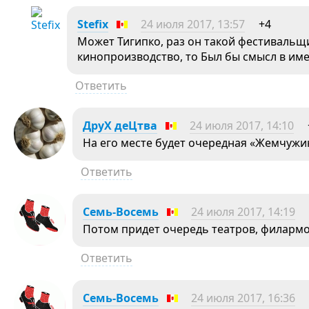
Stefix
24 июля 2017, 13:57
+4
Может Тигипко, раз он такой фестивальщи
кинопроизводство, то Был бы смысл в им
Ответить
ДруХ деЦтва
24 июля 2017, 14:10
На его месте будет очередная «Жемчужи
Ответить
Семь-Восемь
24 июля 2017, 14:19
Потом придет очередь театров, филарм
Ответить
Семь-Восемь
24 июля 2017, 16:36