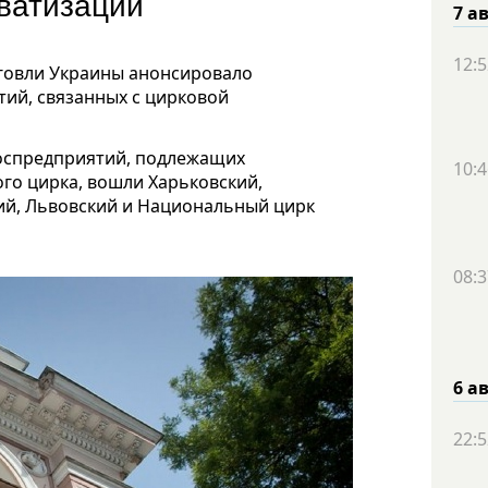
иватизации
7 а
12:5
говли Украины анонсировало
тий, связанных с цирковой
оспредприятий, подлежащих
10:4
ого цирка, вошли Харьковский,
ий, Львовский и Национальный цирк
08:3
6 а
22:5