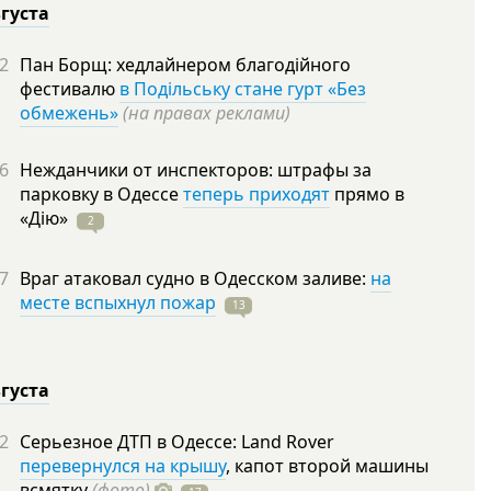
вгуста
2
Пан Борщ: хедлайнером благодійного
фестивалю
в Подільську стане гурт «Без
обмежень»
(на правах реклами)
6
Нежданчики от инспекторов: штрафы за
парковку в Одессе
теперь приходят
прямо в
«Дію»
2
7
Враг атаковал судно в Одесском заливе:
на
месте вспыхнул пожар
13
вгуста
2
Серьезное ДТП в Одессе: Land Rover
перевернулся на крышу
, капот второй машины
всмятку
(фото)