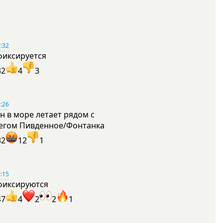
:32
фиксируется
32
4
3
:26
н в море летает рядом с
егом Пивденное/Фонтанка
32
12
1
:15
фиксируются
47
4
2
2
1