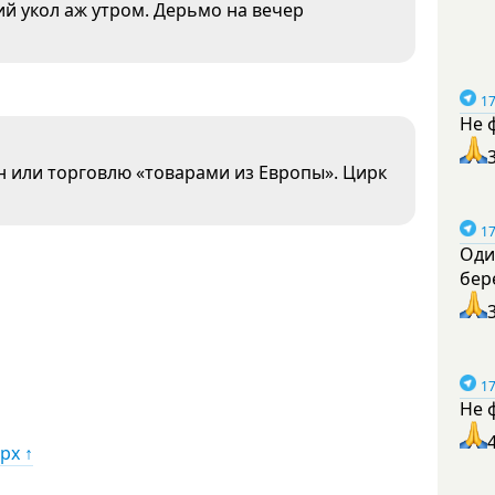
ий укол аж утром. Дерьмо на вечер
17
Не 
н или торговлю «товарами из Европы». Цирк
17
Оди
бер
17
Не 
рх ↑