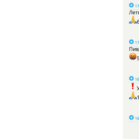
17
Лет
17
Пив
16
16