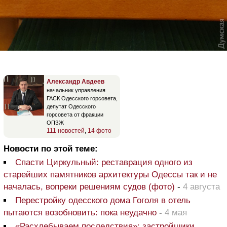
Александр Авдеев
начальник управления
ГАСК Одесского горсовета,
депутат Одесского
горсовета от фракции
ОПЗЖ
111 новостей
,
14 фото
Новости по этой теме:
Спасти Циркульный: реставрация одного из
старейших памятников архитектуры Одессы так и не
началась, вопреки решениям судов (фото)
-
4 августа
Перестройку одесского дома Гоголя в отель
пытаются возобновить: пока неудачно
-
4 мая
«Расхлебываем последствия»: застройщики