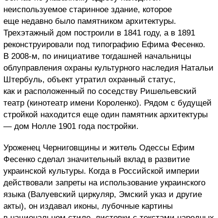
неиспользуемое старинное здание, которое
еще недавно было памятником архитектуры.
Трехэтажный дом построили в 1841 году, а в 1891
реконструировали под типографию Ефима Фесенко.
В 2008-м, по инициативе тогдашней начальницы
облуправления охраны культурного наследия Натальи
Штербуль, объект утратил охранный статус,
как и расположенный по соседству Ришельевский
театр (кинотеатр имени Короленко). Рядом с будущей
стройкой находится еще один памятник архитектуры
— дом Нолле 1901 года постройки.
Уроженец Черниговщины и житель Одессы Ефим
Фесенко сделал значительный вклад в развитие
украинской культуры. Когда в Российской империи
действовали запреты на использование украинского
языка (Валуевский циркуляр, Эмский указ и другие
акты), он издавал иконы, лубочные картины
в национальном стиле, листовки с текстами народных