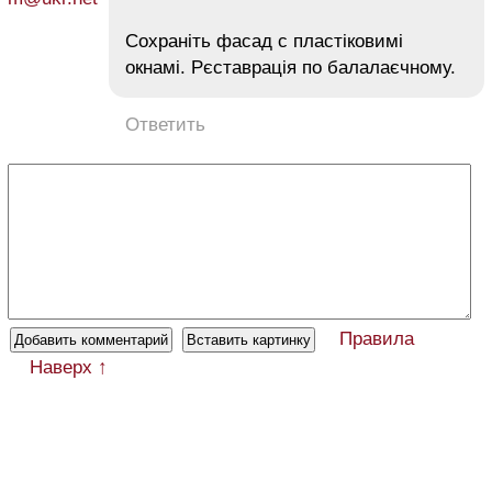
Сохраніть фасад с пластіковимі
окнамі. Рєставрація по балалаєчному.
Ответить
Правила
Наверх ↑