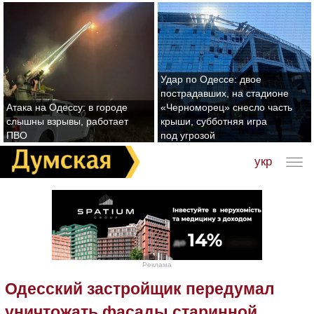
Удар по Одессе: двое
пострадавших, на стадионе
Атака на Одессу: в городе
«Черноморец» снесло часть
слышны взрывы, работает
крыши, субботняя игра
ПВО
под угрозой
укр
Реклама
Одесский застройщик передумал
уничтожать фасады старинной