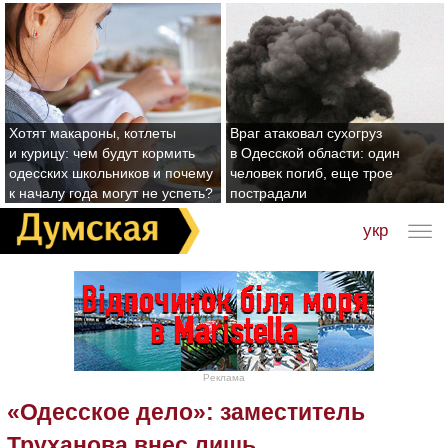
Хотят макароны, котлеты
Враг атаковал сухогруз
и курицу: чем будут кормить
в Одесской области: один
одесских школьников и почему
человек погиб, еще трое
к началу года могут не успеть?
пострадали
укр
Реклама
«Одесское дело»: заместитель
Труханова внес лишь