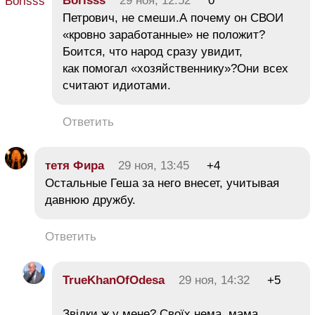
Borisss
29 ноя, 12:52
0
Петрович, не смеши.А почему он СВОИ
«кровно заработанные» не положит?
Боится, что народ сразу увидит,
как помогал «хозяйственнику»?Они всех
считают идиотами.
Ответить
тетя Фира
29 ноя, 13:45
+4
Остальные Геша за него внесет, учитывая
давнюю дружбу.
Ответить
TrueKhanOfOdesa
29 ноя, 14:32
+5
Звідки ж у мене? Своїх нема, мама