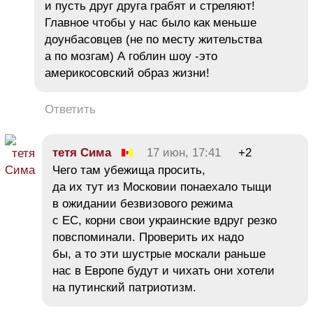
и пусть друг друга грабят и стреляют!
Главное чтобы у нас было как меньше
доунбасовцев (не по месту жительства
а по мозгам) А гоблин шоу -это
америкосовский образ жизни!
Ответить
тетя Сима
17 июн, 17:41
+2
Чего там убежища просить,
да их тут из Московии понаехало тыщи
в ожидании безвизового режима
с ЕС, корни свои украинские вдруг резко
повспоминали. Проверить их надо
бы, а то эти шустрые москали раньше
нас в Европе будут и чихать они хотели
на путинский патриотизм.