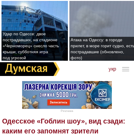
Удар по Одессе: двое
пострадавших, на стадионе
Атака на Одессу: в городе
«Черноморец» снесло часть
прилет, в море горит судно, ест
крыши, субботняя игра
пострадавшие (обновлено,
под угрозой
фото)
укр
Реклама
Одесское «Гоблин шоу», вид сзади:
каким его запомнят зрители