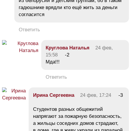
из белорусии и детским группам, бо в таком
гадюшнике врядли кто ещё жить за деньги
согласится
Ответить
Круглова Наталья
24 фев,
15:58
-2
Мда!!!
Ответить
Ирина Сергеевна
24 фев, 17:24
-3
Студентов разных общежитий
напрягают за пожарную безопасность,
а жильцы соседних домов страдают,
в доме, где я живу украли из парадной