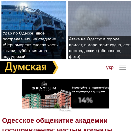
Удар по Одессе: двое
пострадавших, на стадионе
Атака на Одессу: в городе
«Черноморец» снесло часть
прилет, в море горит судно, ест
крыши, субботняя игра
пострадавшие (обновлено,
под угрозой
фото)
укр
Реклама
Одесское общежитие академии
госуправления: чистые комнаты,