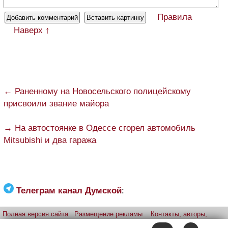
Правила
Наверх ↑
← Раненному на Новосельского полицейскому
присвоили звание майора
→ На автостоянке в Одессе сгорел автомобиль
Mitsubishi и два гаража
Телеграм канал Думской
:
Полная версия сайта
Размещение рекламы
Контакты, авторы,
редакция
Telegram-канал
Приложение:
iPhone
Android