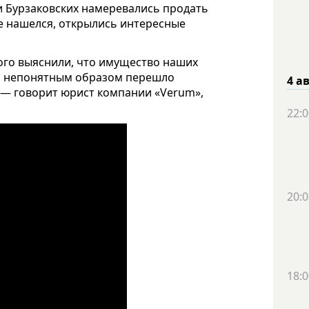
 Бурзаковских намеревались продать
же нашелся, открылись интересные
ого выяснили, что имущество наших
-то непонятным образом перешло
4 а
, — говорит юрист компании «Verum»,
22:0
20:0
18:0