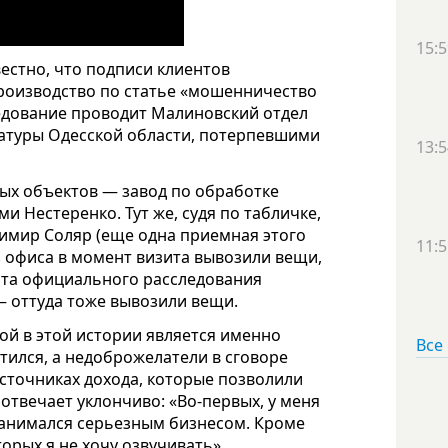
15:5
естно, что подписи клиентов
производство по статье «мошенничество
ледование проводит Малиновский отдел
ратуры Одесской области, потерпевшими
13:5
ых объектов — завод по обработке
и Нестеренко. Тут же, судя по табличке,
имир Соляр (еще одна приемная этого
11:5
з офиса в момент визита вывозили вещи,
арта официального расследования
– оттуда тоже вывозили вещи.
ой в этой истории является именно
Все
атился, а недоброжелатели в сговоре
источниках дохода, которые позволили
 отвечает уклончиво: «Во-первых, у меня
 занимался серьезным бизнесом. Кроме
орых я не хочу озвучивать».