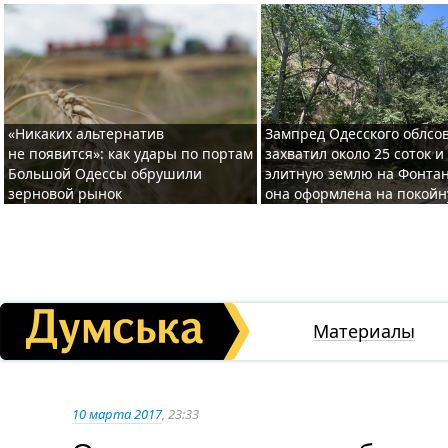
«Никаких альтернатив
Зампред Одесского облсо
не появится»: как удары по портам
захватил около 25 соток и
Большой Одессы обрушили
элитную землю на Фонтан
зерновой рынок
она оформлена на покой
Материалы
10 марта 2017
, 23:33