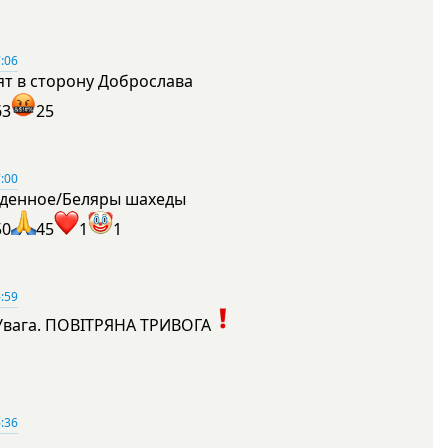
:06
ят в сторону Доброслава
63
25
:00
денное/Беляры шахеды
50
45
1
1
:59
Увага. ПОВІТРЯНА ТРИВОГА
1
:36