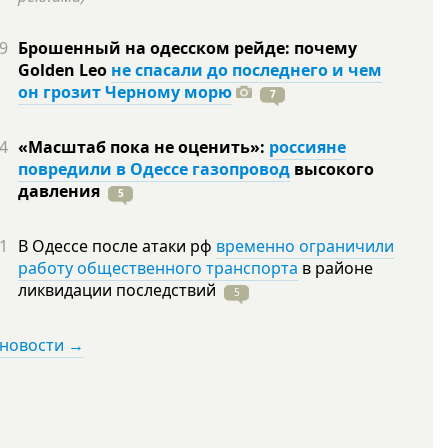
9
Брошенный на одесском рейде: почему
Golden Leo
не спасали до последнего и чем
он грозит Черному морю
7
4
«Масштаб пока не оценить»:
россияне
повредили в Одессе газопровод
высокого
давления
5
1
В Одессе после атаки рф
временно ограничили
работу общественного транспорта
в районе
ликвидации
последствий
5
 новости →