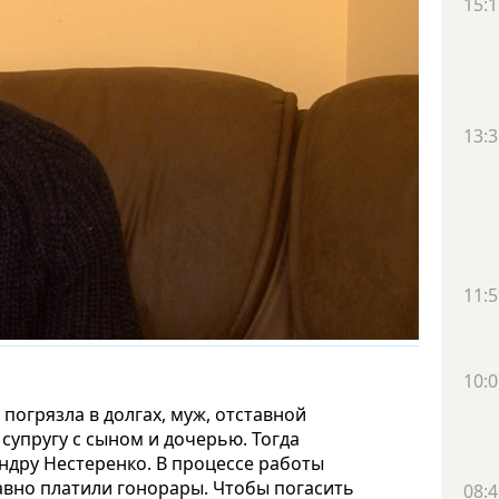
15:1
13:3
11:5
10:0
погрязла в долгах, муж, отставной
супругу с сыном и дочерью. Тогда
андру Нестеренко. В процессе работы
авно платили гонорары. Чтобы погасить
08:4