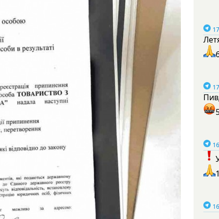
17
Лет
17
Пив
16
16