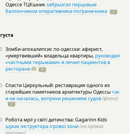
Одессе ТЦКшник
забрызгал перцовым
баллончиком оперативника-пограничника
7
вгуста
0
Зомби-апокалипсис по-одесски: аферист,
«умертвивший» владельца квартиры,
руководил
«частными тюрьмами» и лечил пациентов в
ресторане
8
3
Спасти Циркульный: реставрация одного из
старейших памятников архитектуры Одессы
так
и не началась, вопреки решениям судов
(фото)
7
0
Робота мрії у світі дитинства: Gagarinn Kids
шукає інструктора ігрової зони
(на правах
реклами)