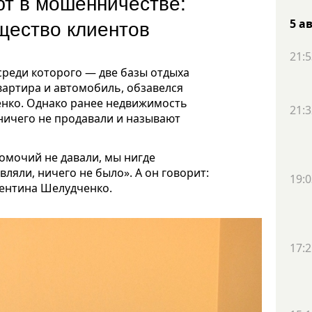
ют в мошенничестве:
ущество клиентов
5 а
21:5
среди которого — две базы отдыха
вартира и автомобиль, обзавелся
енко. Однако ранее недвижимость
21:3
 ничего не продавали и называют
номочий не давали, мы нигде
ляли, ничего не было». А он говорит:
19:0
лентина Шелудченко.
17:2