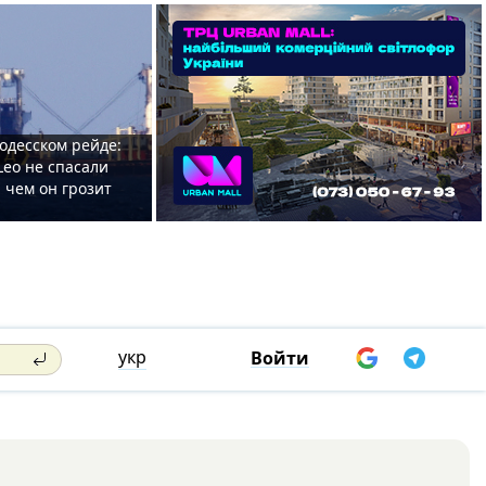
одесском рейде:
Leo не спасали
 чем он грозит
укр
Войти