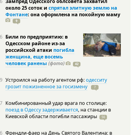
6
Зампред Одесского облсовета захватил
около 25 соток и
спрятал элитную землю на
Фонтане
: она оформлена на покойную
маму
9
6
Били по предприятию: в
Одесском районе из-за
российской атаки
погибла
женщина, еще восемь
человек ранены
(фото)
42
9
Устроился на работу агентом рф:
одесситу
грозит пожизненное за госизмену
7
7
Комбинированный удар врага по столице:
поезд в Одессу задерживается
, на станции в
Киевской области погибли
пассажиры
56
6
Френдли-фаер на День Святого Валентина: в