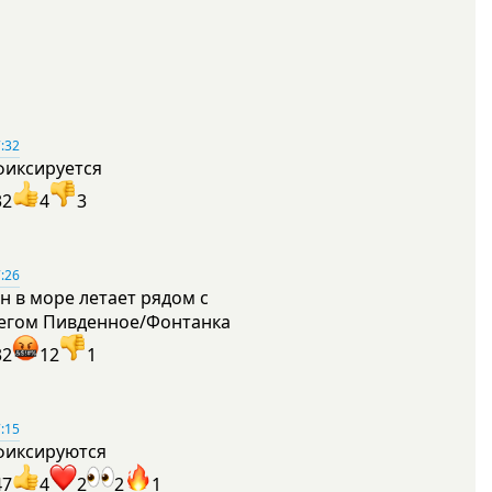
:32
фиксируется
32
4
3
:26
н в море летает рядом с
егом Пивденное/Фонтанка
32
12
1
:15
фиксируются
47
4
2
2
1