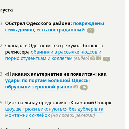
вгуста
3
Обстрел Одесского района:
повреждены
семь домов, есть пострадавший
1
2
Скандал в Одесском театре кукол: бывшего
режиссера
обвинили в рассылке нюдсов и
порно студенткам и коллегам
(видео)
4
3
«Никаких альтернатив не появится»: как
удары по портам Большой Одессы
обрушили зерновой рынок
16
5
Цирк на льоду представляє «Крижаний Оскар»:
шоу, де трюки виконуються без дублерів та
монтажних склейок
(на правах реклами)