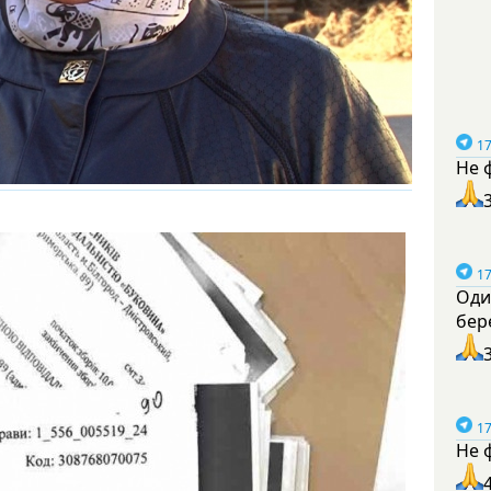
17
Не 
17
Оди
бер
17
Не 