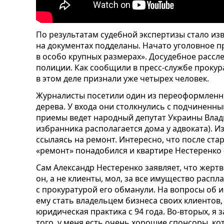
По результатам судебной экспертизы стало изв
на документах подделаны. Начато уголовное 
в особо крупных размерах». Досудебное расс
полиции. Как сообщили в пресс-службе проку
в этом деле признали уже четырех человек.
Журналисты посетили один из переоформленн
дерева. У входа они столкнулись с подчиненным
приемы ведет народный депутат Украины Влад
избранника располагается дома у адвоката). И
ссылаясь на ремонт. Интересно, что после ст
«ремонт» понадобился и квартире Нестеренко 
Сам Александр Нестеренко заявляет, что жертв
он, а не клиенты, мол, за все имущество распл
с прокуратурой его обманули. На вопросы об 
ему стать владельцем бизнеса своих клиентов,
юридическая практика с 94 года. Во-вторых, я
того, у меня есть очень хорошие спонсоры, кот