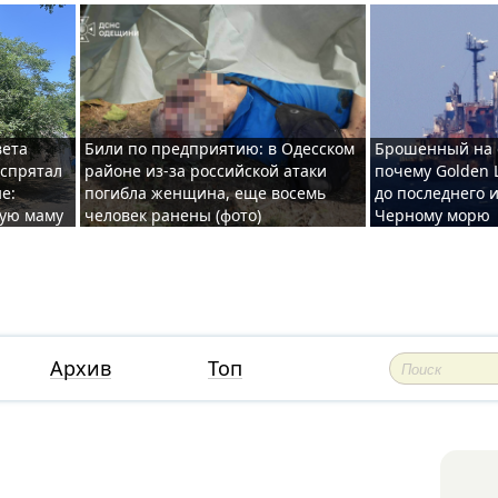
вета
Били по предприятию: в Одесском
Брошенный на 
 спрятал
районе из-за российской атаки
почему Golden 
е:
погибла женщина, еще восемь
до последнего и
ную маму
человек ранены (фото)
Черному морю
Архив
Топ