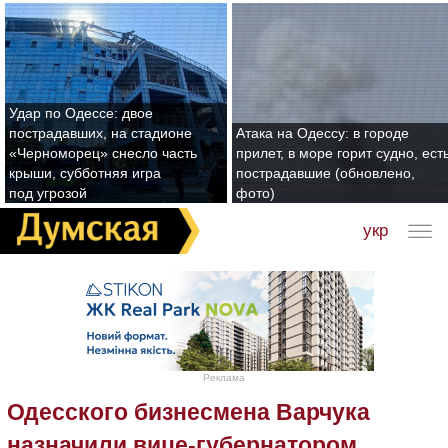
Удар по Одессе: двое
пострадавших, на стадионе
Атака на Одессу: в городе
«Черноморец» снесло часть
прилет, в море горит судно, ест
крыши, субботняя игра
пострадавшие (обновлено,
под угрозой
фото)
укр
Реклама
Одесского бизнесмена Варчука
назначили вице-губернатором