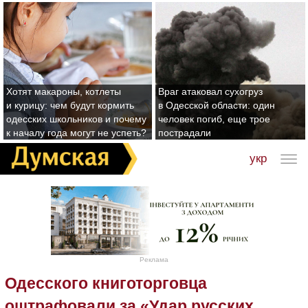
Хотят макароны, котлеты
Враг атаковал сухогруз
и курицу: чем будут кормить
в Одесской области: один
одесских школьников и почему
человек погиб, еще трое
к началу года могут не успеть?
пострадали
укр
Реклама
Одесского книготорговца
оштрафовали за «Удар русских