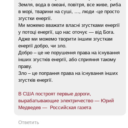
Земля, вода в океані, повітря, все живе, риба
в морі, тварини на суші, …, люди -це просто
згустки енергії.
Ми можемо вважати власні згустками енергії
у потоці енергії, що нас оточує — від Бога.
Адже ми можемо творити іншим згусткам
енергії добро, чи зло.
Добро – це не порушення права на існування
інших згустків енергії, або сприяння такому
праву.
Зло – це попрання права на існування інших
згустків енергії.
В США построят первые дороги,
вырабатывающие электричество — Юрий
Медведев — Российская газета
Ответить