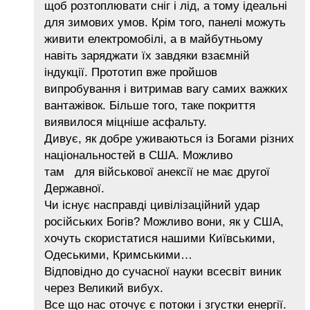
щоб розтоплювати сніг і лід, а тому ідеальні
для зимових умов. Крім того, панелі можуть
живити електромобілі, а в майбутньому
навіть заряджати їх завдяки взаємній
індукції. Прототип вже пройшов
випробування і витримав вагу самих важких
вантажівок. Більше того, таке покриття
виявилося міцніше асфальту.
Дивує, як добре уживаються із Богами різних
національностей в США. Можливо
там для військової анексії не має другої
Державної.
Чи існує насправді цивілізаційний удар
російських Богів? Можливо вони, як у США,
хочуть скористатися нашими Київськими,
Одеськими, Кримськими…
Відповідно до сучасної науки всесвіт виник
через Великий вибух.
Все що нас оточує є потоки і згустки енергії.