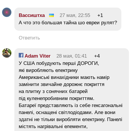
Вассиштха
27 мая, 22:55
+1
А что это большая тайна шо евреи рулят?
Ответить
Adam Viter
28 мая, 01:41
+4
У США побудують перші ДОРОГИ,
які виробляють електрику
Американські винахідники мають намір
замінити звичайне дорожнє покриття
на плитку з сонячних батарей
під куленепробивним покриттям.
Батареї представляють із себе гексагональні
панелі, оснащені світлодіодами. Але вони
здатні не тільки виробляти електрику. Панелі
містять нагрівальні елементи,