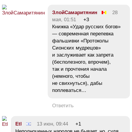
ЗлойСамаритянин
28
мая, 01:51
+3
Книжка «Удар русских богов»
— современная перепевка
фальшивки «Протоколы
Сионских мудрецов»
и заслуживает как запрета
(бесполезного, впрочем),
так и прочтения начала
(немного, чтобы
не свихнуться), дабы
поплеваться…
Ответить
Etl
13 июн, 09:44
+1
Неполноценных народов не бывает, но, судя